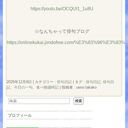
https://youtu.be/OCQUl1_1u8U
☆なんちゃって俳句ブログ
https://onlinekukai.jimdofree.com/%E3%83%96%E3%8
2025年12月9日
|
カテゴリー :
俳句日記
|
タグ :
俳句日記
,
俳句日
記、今日の一句、食べ物歳時記
|
投稿者 : ueno takako
プロフィール