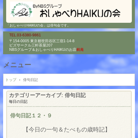
「おしゃべりHAIKUの会」は俳句会です。
TEL.03-6380-9861
〒154-0005 東京都世田谷区三宿1-14-8
ビズサークル三軒茶屋207
NBSグループ＆
おしゃべりHAIKUのお店
鶫庵
メニュー
コ
ン
トップ
›
俳句日記
テ
ン
カテゴリーアーカイブ:
俳句日記
ツ
毎日の日記
へ
ス
俳句日記１２・９
キ
ッ
【今日の一句＆たべもの歳時記】
プ