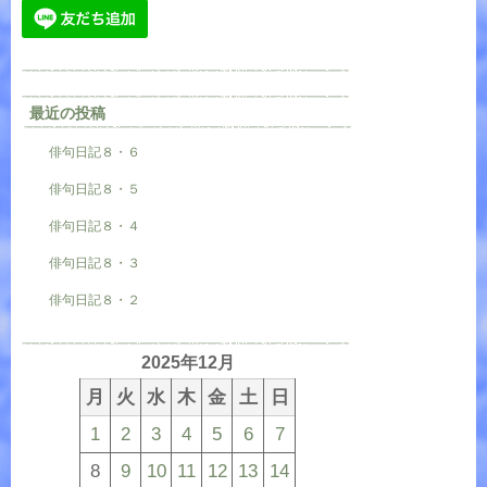
最近の投稿
俳句日記８・６
俳句日記８・５
俳句日記８・４
俳句日記８・３
俳句日記８・２
2025年12月
月
火
水
木
金
土
日
1
2
3
4
5
6
7
8
9
10
11
12
13
14