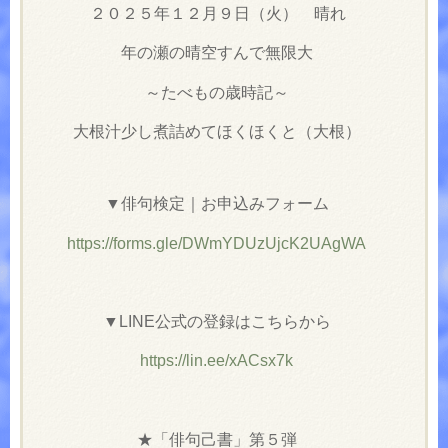
２０２５年
１２月９日（火） 晴れ
年の瀬の晴空すんで無限大
～たべもの歳時記～
大根汁少し煮詰めてほくほくと（大根）
▼俳句検定｜お申込みフォーム
https://forms.gle/DWmYDUzUjcK2UAgWA
▼
LINE
公式の登録はこちらから
https://lin.ee/xACsx7k
★「俳句己書」第５弾