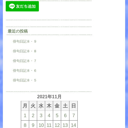
最近の投稿
俳句日記８・９
俳句日記８・８
俳句日記８・７
俳句日記８・６
俳句日記８・５
2021年11月
月
火
水
木
金
土
日
1
2
3
4
5
6
7
8
9
10
11
12
13
14