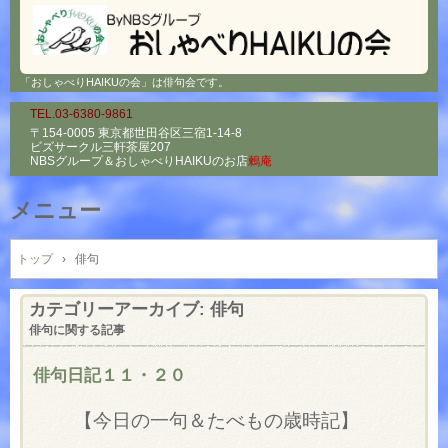
「おしゃべりHAIKUの会」は俳句会です。
TEL.03-6380-9861
〒154-0005 東京都世田谷区三宿1-14-8
ビズサークル三軒茶屋207
NBSグループ＆
おしゃべりHAIKUのお店
鶫庵
メニュー
コ
ン
トップ
›
俳句
テ
ン
カテゴリーアーカイブ:
俳句
ツ
俳句に関する記事
へ
ス
俳句日記１１・２０
キ
ッ
【今日の一句＆たべもの歳時記】
プ