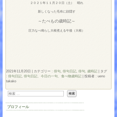
２０２１年１１月２０日（土） 晴れ
新しくなった毛布に顔隠す
～たべもの歳時記～
圧力なべ鳴らし大根煮える午後（大根）
2021年11月20日
|
カテゴリー :
俳句
,
俳句日記
,
俳句, 歳時記
|
タグ
:
俳句日記
,
俳句日記、今日の一句、食べ物歳時記
|
投稿者 : ueno
takako
プロフィール