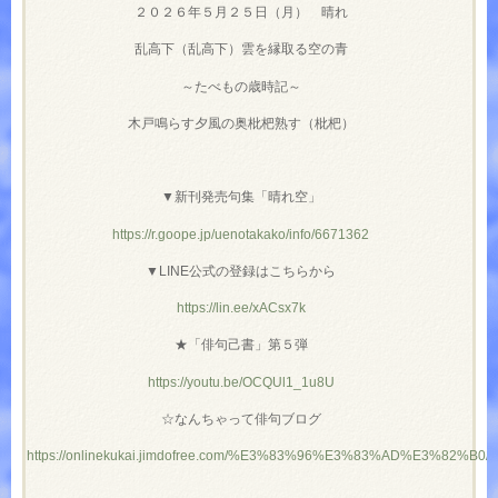
２０２６年５月２５日（月） 晴れ
乱高下（乱高下）雲を縁取る空の青
～たべもの歳時記～
木戸鳴らす夕風の奥枇杷熟す（枇杷）
▼新刊発売句集「晴れ空」
https://r.goope.jp/uenotakako/info/6671362
▼LINE公式の登録はこちらから
https://lin.ee/xACsx7k
★「俳句己書」第５弾
https://youtu.be/OCQUl1_1u8U
☆なんちゃって俳句ブログ
https://onlinekukai.jimdofree.com/%E3%83%96%E3%83%AD%E3%82%B0/