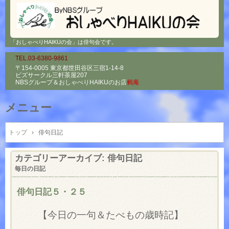
「おしゃべりHAIKUの会」は俳句会です。
TEL.03-6380-9861
〒154-0005 東京都世田谷区三宿1-14-8
ビズサークル三軒茶屋207
NBSグループ＆
おしゃべりHAIKUのお店
鶫庵
メニュー
コ
ン
トップ
›
俳句日記
テ
ン
カテゴリーアーカイブ:
俳句日記
ツ
毎日の日記
へ
ス
俳句日記５・２５
キ
ッ
【今日の一句＆たべもの歳時記】
プ