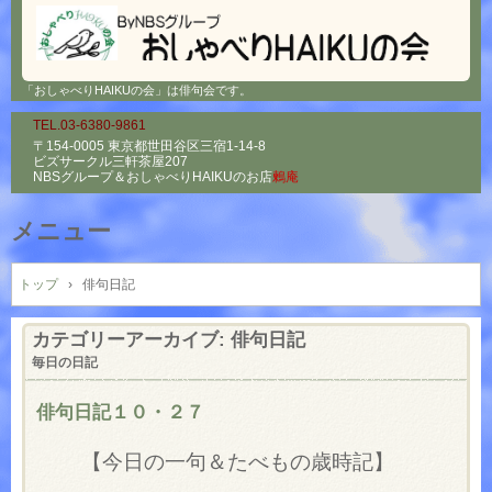
「おしゃべりHAIKUの会」は俳句会です。
TEL.03-6380-9861
〒154-0005 東京都世田谷区三宿1-14-8
ビズサークル三軒茶屋207
NBSグループ＆
おしゃべりHAIKUのお店
鶫庵
メニュー
コ
ン
トップ
›
俳句日記
テ
ン
カテゴリーアーカイブ:
俳句日記
ツ
毎日の日記
へ
ス
俳句日記１０・２７
キ
ッ
【今日の一句＆たべもの歳時記】
プ