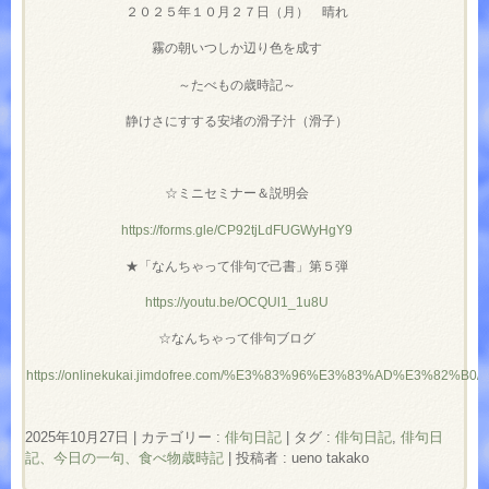
２０２５年１０月２７日（月） 晴れ
霧の朝いつしか辺り色を成す
～たべもの歳時記～
静けさにすする安堵の滑子汁（滑子）
☆ミニセミナー＆説明会
https://forms.gle/CP92tjLdFUGWyHgY9
★「なんちゃって俳句で己書」第５弾
https://youtu.be/OCQUl1_1u8U
☆なんちゃって俳句ブログ
https://onlinekukai.jimdofree.com/%E3%83%96%E3%83%AD%E3%82%B0/
2025年10月27日
|
カテゴリー :
俳句日記
|
タグ :
俳句日記
,
俳句日
記、今日の一句、食べ物歳時記
|
投稿者 : ueno takako