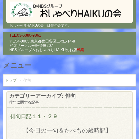
「おしゃべりHAIKUの会」は俳句会です。
TEL.03-6380-9861
〒154-0005 東京都世田谷区三宿1-14-8
ビズサークル三軒茶屋207
NBSグループ＆
おしゃべりHAIKUのお店
鶫庵
メニュー
コ
ン
トップ
›
俳句
テ
ン
カテゴリーアーカイブ:
俳句
ツ
俳句に関する記事
へ
ス
俳句日記１１・２９
キ
ッ
【今日の一句＆たべもの歳時記】
プ