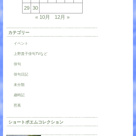
29
30
« 10月
12月 »
カテゴリー
イベント
上野貴子俳句TVなど
俳句
俳句日記
未分類
歳時記
芭蕉
ショートポエムコレクション