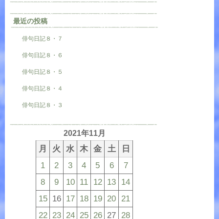
最近の投稿
俳句日記８・７
俳句日記８・６
俳句日記８・５
俳句日記８・４
俳句日記８・３
2021年11月
月
火
水
木
金
土
日
1
2
3
4
5
6
7
8
9
10
11
12
13
14
15
16
17
18
19
20
21
22
23
24
25
26
27
28