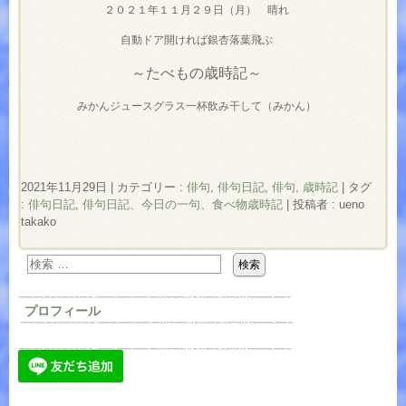
２０２１年１１月２９日（月） 晴れ
自動ドア開ければ銀杏落葉飛ぶ
～たべもの歳時記～
みかんジュースグラス一杯飲み干して（みかん）
2021年11月29日
|
カテゴリー :
俳句
,
俳句日記
,
俳句, 歳時記
|
タグ
:
俳句日記
,
俳句日記、今日の一句、食べ物歳時記
|
投稿者 : ueno
takako
プロフィール