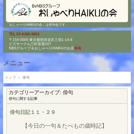
「おしゃべりHAIKUの会」は俳句会です。
TEL.03-6380-9861
〒154-0005 東京都世田谷区三宿1-14-8
ビズサークル三軒茶屋207
NBSグループ＆
おしゃべりHAIKUのお店
鶫庵
メニュー
コ
ン
トップ
›
俳句
テ
ン
カテゴリーアーカイブ:
俳句
ツ
俳句に関する記事
へ
ス
俳句日記１１・２９
キ
ッ
【今日の一句＆たべもの歳時記】
プ