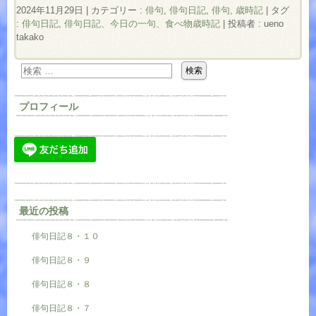
2024年11月29日
|
カテゴリー :
俳句
,
俳句日記
,
俳句, 歳時記
|
タグ
:
俳句日記
,
俳句日記、今日の一句、食べ物歳時記
|
投稿者 : ueno
takako
プロフィール
最近の投稿
俳句日記８・１０
俳句日記８・９
俳句日記８・８
俳句日記８・７