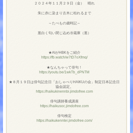
２０２４年１１月２９日（金） 晴れ
朱に赤に染まり古木に枯れるまで
～たべもの歳時記～
葱白く匂い閉じ込め冷蔵庫（葱）
★AIがHBKをご紹介
https://fb.watch/w7tD7oXfmq/
★なんちゃって俳句！
https://youtu.be/1wkTb_dPNTM
★８月１９日は俳句記念日「おしゃべりHAIKUの会」制定日本記念日
協会認定。
https://haikukinennbi.jimdofree.com
俳句講師養成講座
https://haikusoc.jimdofree.com
俳句検定
https://haikukenntei.jimdofree.com/