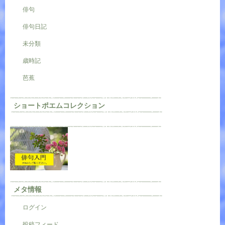
俳句
俳句日記
未分類
歳時記
芭蕉
ショートポエムコレクション
メタ情報
ログイン
投稿フィード