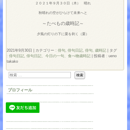
２０２１年９月３０日（木） 晴れ
秋晴れの空がひらけて未来へと
～たべもの歳時記～
夕風の灯りの下に栗を剥く（栗）
2021年9月30日
|
カテゴリー :
俳句
,
俳句日記
,
俳句, 歳時記
|
タグ
:
俳句日記
,
俳句日記、今日の一句、食べ物歳時記
|
投稿者 : ueno
takako
プロフィール