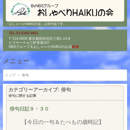
「おしゃべりHAIKUの会」は俳句会です。
TEL.03-6380-9861
〒154-0005 東京都世田谷区三宿1-14-8
ビズサークル三軒茶屋207
NBSグループ＆
おしゃべりHAIKUのお店
鶫庵
メニュー
コ
ン
トップ
›
俳句
テ
ン
カテゴリーアーカイブ:
俳句
ツ
俳句に関する記事
へ
ス
俳句日記９・３０
キ
ッ
【今日の一句＆たべもの歳時記】
プ