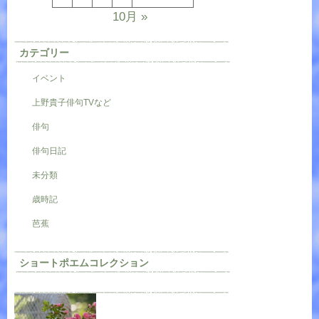
10月 »
カテゴリー
イベント
上野貴子俳句TVなど
俳句
俳句日記
未分類
歳時記
芭蕉
ショートポエムコレクション