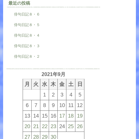
最近の投稿
俳句日記８・６
俳句日記８・５
俳句日記８・４
俳句日記８・３
俳句日記８・２
2021年9月
月
火
水
木
金
土
日
1
2
3
4
5
6
7
8
9
10
11
12
13
14
15
16
17
18
19
20
21
22
23
24
25
26
27
28
29
30