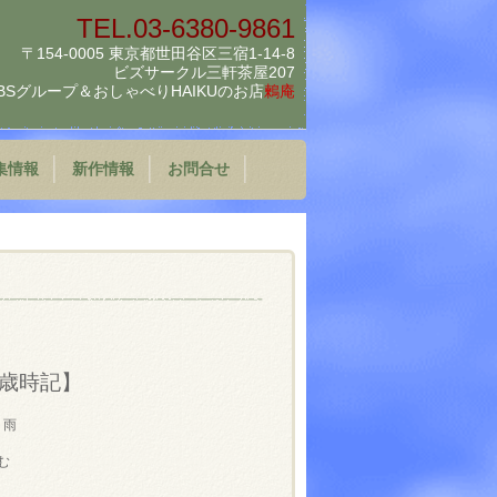
TEL.03-6380-9861
〒154-0005 東京都世田谷区三宿1-14-8
ビズサークル三軒茶屋207
BSグループ＆
おしゃべりHAIKUのお店
鶫庵
集情報
新作情報
お問合せ
歳時記】
 雨
む