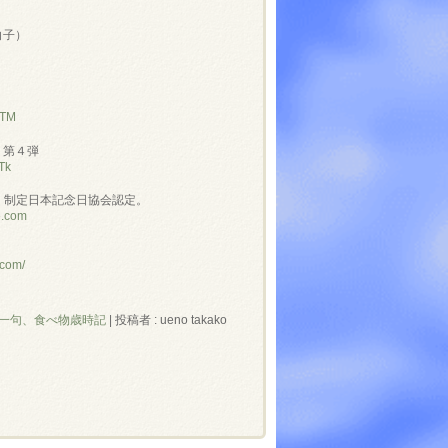
白子）
NTM
」第４弾
Tk
」制定日本記念日協会認定。
e.com
.com/
一句、食べ物歳時記
|
投稿者 : ueno takako