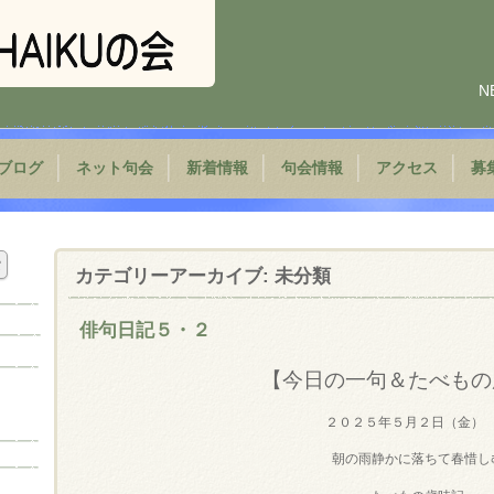
N
ブログ
ネット句会
新着情報
句会情報
アクセス
募
カテゴリーアーカイブ:
未分類
俳句日記５・２
【今日の一句＆たべもの
２０２５年５月２日（金）
朝の雨静かに落ちて春惜し