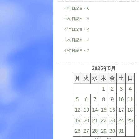
俳句日記８・６
俳句日記８・５
俳句日記８・４
俳句日記８・３
俳句日記８・２
2025年5月
月
火
水
木
金
土
日
1
2
3
4
5
6
7
8
9
10
11
12
13
14
15
16
17
18
19
20
21
22
23
24
25
26
27
28
29
30
31