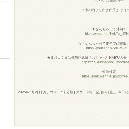
～たべもの歳時記～
白米の白より白き白子かけ（
★なんちゃって俳句！
https://youtu.be/1wkTb_dP
☆「なんちゃって俳句で己書風
https://youtu.be/4AdEZBia9
★８月１９日は俳句記念日「おしゃべりHAIKUの会
https://haikukinennbi.jimdofre
俳句検定
https://haikukenntei.jimdofree
2025年5月2日
|
カテゴリー :
未分類
|
タグ :
俳句日記
,
俳句日記、今日の