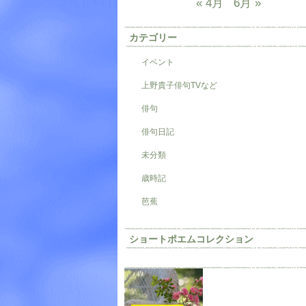
« 4月
6月 »
カテゴリー
イベント
上野貴子俳句TVなど
俳句
俳句日記
未分類
歳時記
芭蕉
ショートポエムコレクション