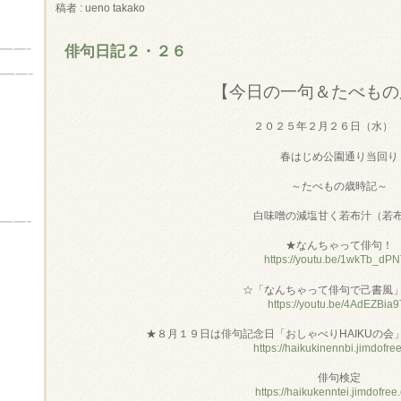
稿者 : ueno takako
俳句日記２・２６
【今日の一句＆たべもの
２０２５年２月２６日（水）
春はじめ公園通り当回り
～たべもの歳時記～
白味噌の減塩甘く若布汁（若
★なんちゃって俳句！
https://youtu.be/1wkTb_dP
☆「なんちゃって俳句で己書風
https://youtu.be/4AdEZBia9
★８月１９日は俳句記念日「おしゃべりHAIKUの会
https://haikukinennbi.jimdofre
俳句検定
https://haikukenntei.jimdofree