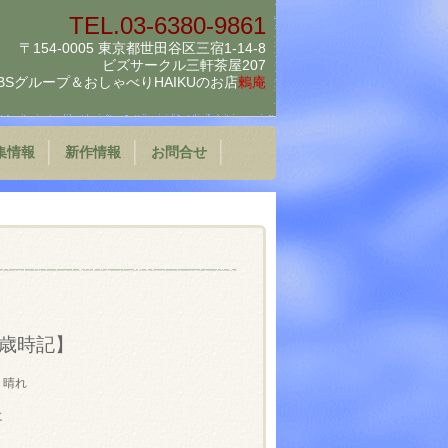
TEL.03-6380-9861
〒154-0005 東京都世田谷区三宿1-14-8
ビズサークル三軒茶屋207
BSグループ＆
おしゃべりHAIKUのお店
鶫庵
集情報
新作情報
お問合せ
歳時記】
 晴れ
に