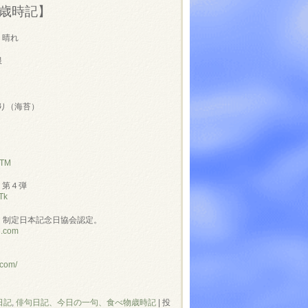
歳時記】
 晴れ
根
り（海苔）
NTM
」第４弾
Tk
」制定日本記念日協会認定。
e.com
.com/
日記
,
俳句日記、今日の一句、食べ物歳時記
|
投