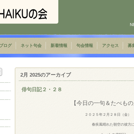
N
ブログ
ネット句会
新着情報
句会情報
アクセス
募
2月 2025
のアーカイブ
俳句日記２・２８
【今日の一句＆たべもの
２０２５年２月２８日（金）
春疾風晴れた朝空の彼方