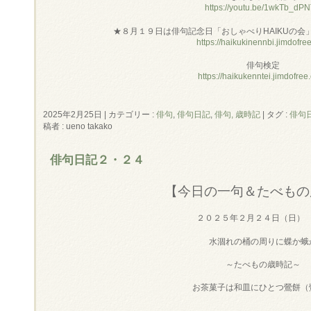
https://youtu.be/1wkTb_dP
★８月１９日は俳句記念日「おしゃべりHAIKUの会
https://haikukinennbi.jimdofre
俳句検定
https://haikukenntei.jimdofree
2025年2月25日
|
カテゴリー :
俳句
,
俳句日記
,
俳句, 歳時記
|
タグ :
俳句
稿者 : ueno takako
俳句日記２・２４
【今日の一句＆たべもの
２０２５年２月２４日（日）
水涸れの桶の周りに蝶か蛾
～たべもの歳時記～
お茶菓子は和皿にひとつ鶯餅（