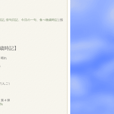
日記
,
俳句日記、今日の一句、食べ物歳時記
|
投
歳時記】
 晴れ
春
だんご）
」第４弾
Tk