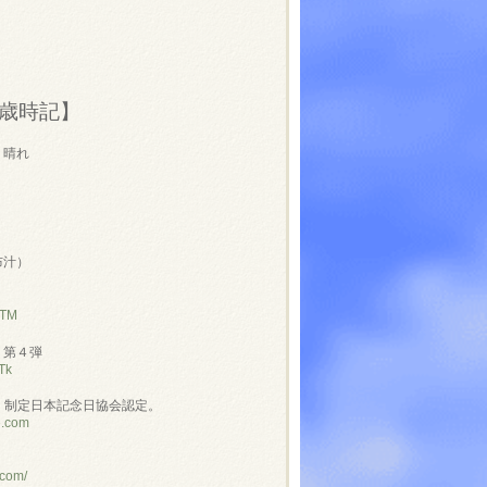
歳時記】
 晴れ
布汁）
NTM
」第４弾
Tk
」制定日本記念日協会認定。
e.com
.com/