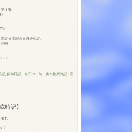
」第４弾
Tk
NTM
」制定日本記念日協会認定。
e.com
.com/
日記
,
俳句日記、今日の一句、食べ物歳時記
|
投
歳時記】
 晴れ
吹く