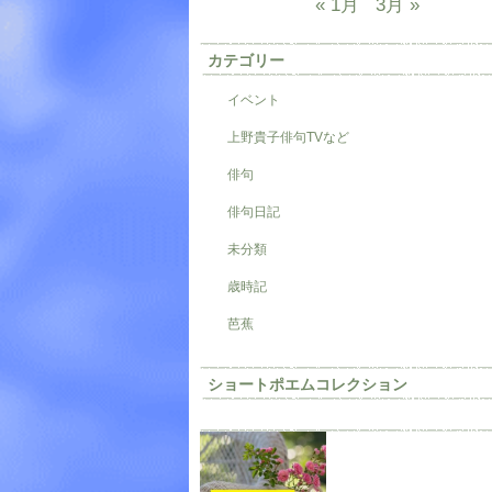
« 1月
3月 »
カテゴリー
イベント
上野貴子俳句TVなど
俳句
俳句日記
未分類
歳時記
芭蕉
ショートポエムコレクション