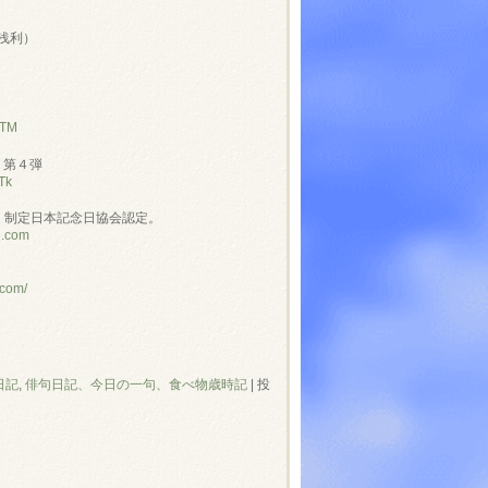
浅利）
NTM
」第４弾
Tk
」制定日本記念日協会認定。
e.com
.com/
日記
,
俳句日記、今日の一句、食べ物歳時記
|
投