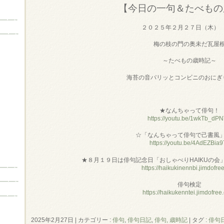
【今日の一句＆たべもの
２０２５年２月２７日（木）
梅の枝の門の奥未だ瓦屋
～たべもの歳時記～
海苔の音パリッとコンビニのおにぎ
★なんちゃって俳句！
https://youtu.be/1wkTb_dP
☆「なんちゃって俳句で己書風
https://youtu.be/4AdEZBia9
★８月１９日は俳句記念日「おしゃべりHAIKUの会
https://haikukinennbi.jimdofre
俳句検定
https://haikukenntei.jimdofree
2025年2月27日
|
カテゴリー :
俳句
,
俳句日記
,
俳句, 歳時記
|
タグ :
俳句