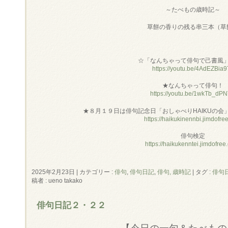
～たべもの歳時記～
草餅の香りの残る串三本（草
☆「なんちゃって俳句で己書風
https://youtu.be/4AdEZBia9
★なんちゃって俳句！
https://youtu.be/1wkTb_dP
★８月１９日は俳句記念日「おしゃべりHAIKUの会
https://haikukinennbi.jimdofre
俳句検定
https://haikukenntei.jimdofree
2025年2月23日
|
カテゴリー :
俳句
,
俳句日記
,
俳句, 歳時記
|
タグ :
俳句
稿者 : ueno takako
俳句日記２・２２