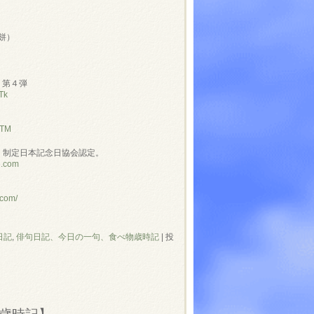
餅）
」第４弾
Tk
NTM
」制定日本記念日協会認定。
e.com
.com/
日記
,
俳句日記、今日の一句、食べ物歳時記
|
投