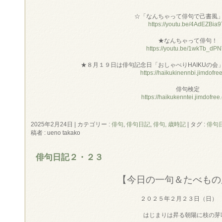
☆「なんちゃって俳句で己書風
https://youtu.be/4AdEZBia9
★なんちゃって俳句！
https://youtu.be/1wkTb_dP
★８月１９日は俳句記念日「おしゃべりHAIKUの会
https://haikukinennbi.jimdofre
俳句検定
https://haikukenntei.jimdofree
2025年2月24日
|
カテゴリー :
俳句
,
俳句日記
,
俳句, 歳時記
|
タグ :
俳句
稿者 : ueno takako
俳句日記２・２３
【今日の一句＆たべもの
２０２５年２月２３日（日）
はじまりは昇る朝陽に枝の芽