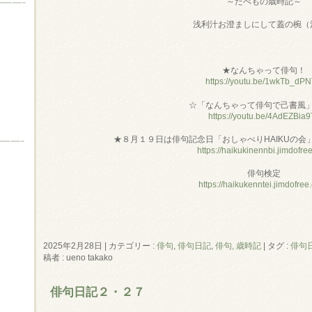
～たべもの歳時記～
浅利汁お澄ましにして蓋の椀（
★なんちゃって俳句！
https://youtu.be/1wkTb_dP
☆「なんちゃって俳句で己書風
https://youtu.be/4AdEZBia9
★８月１９日は俳句記念日「おしゃべりHAIKUの会
https://haikukinennbi.jimdofre
俳句検定
https://haikukenntei.jimdofree
2025年2月28日
|
カテゴリー :
俳句
,
俳句日記
,
俳句, 歳時記
|
タグ :
俳句
稿者 : ueno takako
俳句日記２・２７