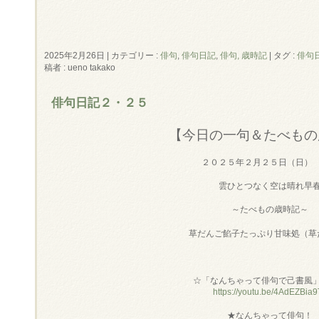
2025年2月26日
|
カテゴリー :
俳句
,
俳句日記
,
俳句, 歳時記
|
タグ :
俳句
稿者 : ueno takako
俳句日記２・２５
【今日の一句＆たべもの
２０２５年２月２５日（日）
雲ひとつなく空は晴れ早
～たべもの歳時記～
草だんご餡子たっぷり甘味処（草
☆「なんちゃって俳句で己書風
https://youtu.be/4AdEZBia9
★なんちゃって俳句！