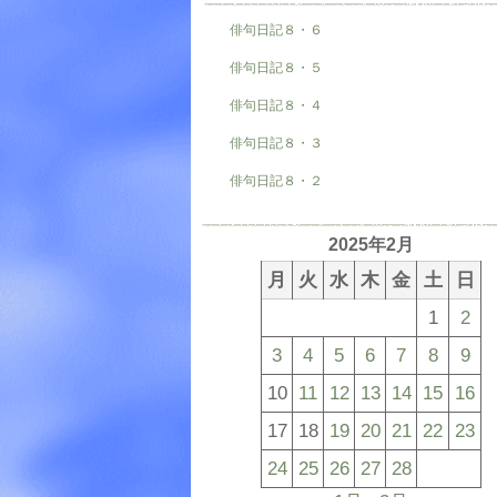
俳句日記８・６
俳句日記８・５
俳句日記８・４
俳句日記８・３
俳句日記８・２
2025年2月
月
火
水
木
金
土
日
1
2
3
4
5
6
7
8
9
10
11
12
13
14
15
16
17
18
19
20
21
22
23
24
25
26
27
28