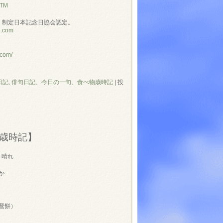
NTM
」制定日本記念日協会認定。
e.com
.com/
日記
,
俳句日記、今日の一句、食べ物歳時記
|
投
歳時記】
 晴れ
か
鶯餅）