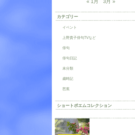
« 1月
3月 »
カテゴリー
イベント
上野貴子俳句TVなど
俳句
俳句日記
未分類
歳時記
芭蕉
ショートポエムコレクション