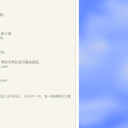
餅）
」第４弾
Tk
NTM
」制定日本記念日協会認定。
e.com
.com/
日記
,
俳句日記、今日の一句、食べ物歳時記
|
投