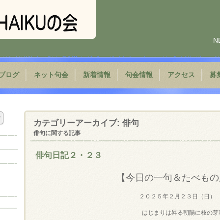
N
ブログ
ネット句会
新着情報
句会情報
アクセス
募
カテゴリーアーカイブ:
俳句
俳句に関する記事
俳句日記２・２３
【今日の一句＆たべもの
２０２５年２月２３日（日）
はじまりは昇る朝陽に枝の芽