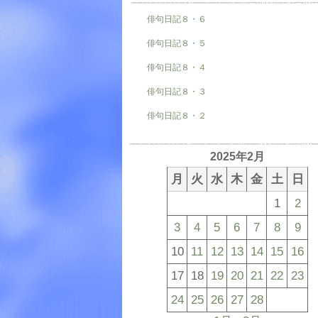
俳句日記８・６
俳句日記８・５
俳句日記８・４
俳句日記８・３
俳句日記８・２
2025年2月
月
火
水
木
金
土
日
1
2
3
4
5
6
7
8
9
10
11
12
13
14
15
16
17
18
19
20
21
22
23
24
25
26
27
28