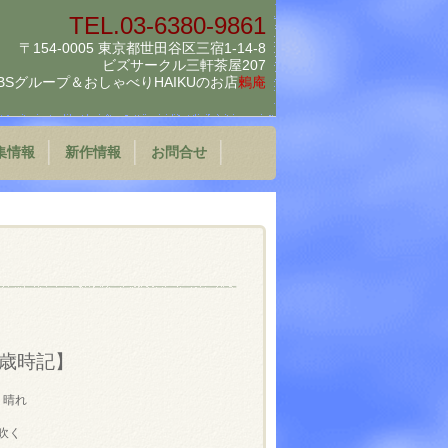
TEL.03-6380-9861
〒154-0005 東京都世田谷区三宿1-14-8
ビズサークル三軒茶屋207
BSグループ＆
おしゃべりHAIKUのお店
鶫庵
集情報
新作情報
お問合せ
歳時記】
 晴れ
吹く