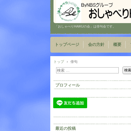
「おしゃべりHAIKUの会」は俳句会です。
トップページ
会の方針
概要
トップ
›
俳句
プロフィール
最近の投稿