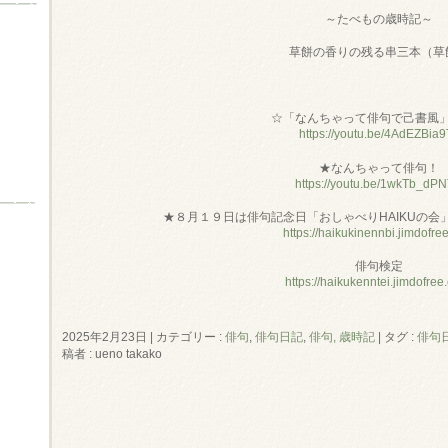
～たべもの歳時記～
草餅の香りの残る串三本（草
☆「なんちゃって俳句で己書風
https://youtu.be/4AdEZBia9
★なんちゃって俳句！
https://youtu.be/1wkTb_dP
★８月１９日は俳句記念日「おしゃべりHAIKUの会
https://haikukinennbi.jimdofre
俳句検定
https://haikukenntei.jimdofree
2025年2月23日
|
カテゴリー :
俳句
,
俳句日記
,
俳句, 歳時記
|
タグ :
俳句
稿者 : ueno takako