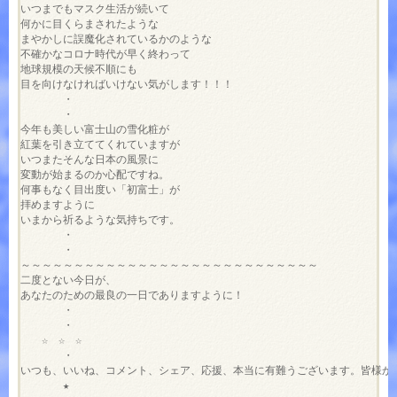
いつまでもマスク生活が続いて

何かに目くらまされたような

まやかしに誤魔化されているかのような

不確かなコロナ時代が早く終わって

地球規模の天候不順にも

目を向けなければいけない気がします！！！

　　　　・

　　　　・

今年も美しい富士山の雪化粧が

紅葉を引き立ててくれていますが

いつまたそんな日本の風景に

変動が始まるのか心配ですね。

何事もなく目出度い「初富士」が

拝めますように

いまから祈るような気持ちです。

　　　　・

　　　　・

～～～～～～～～～～～～～～～～～～～～～～～～～～～～

二度とない今日が、

あなたのための最良の一日でありますように！

　　　　・

　　　　・

　　☆　☆　☆

　　　　・

いつも、いいね、コメント、シェア、応援、本当に有難うございます。皆様から
　　　　★
