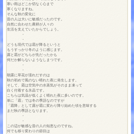
寒い雨はどこか切なく心まで

寒くなりますね。

そんな秋の変化に

昔の人は大いに敏感だったのです。

自然に合わせた農耕が人々の

生活を支えていたからでしょう。

　　　　・

　　　　・

どうも現代では霜が降るというと

もうすっかり冬のように感じます。

露と霜がどちらが先だったかも

何だか解らないようなしまつです。

　　　　・

　　　　・

朝露に草花が濡れだすのは

秋の初めで風のない晴れた夜に発生します。

そして、霜は空気中の水蒸気がそのまま凍って

白く付着する氷晶です。

こちらは気温が低くよく晴れた夜に多いのです。

単に「霜」では冬の季語なのですが

「霜降」として露が霜に変わり降り始めた頃を意味する

まだ秋の季語となります。

　　　　・

　　　　・

この辺が敏感な昔の人の知恵なのですね。

何でも移り変わりの節目は
