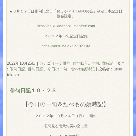
★８月１９日は俳句記念日「おしゃべりHAIKUの会」制定日本記念日
協会認定。
https://haikukinennbi.jimdofree.com
２０２２年俳句記念日記録
https://youtu.be/gxZP7TtZTJM
2022年10月25日
|
カテゴリー :
俳句
,
俳句日記
,
俳句, 歳時記
|
タグ
:
俳句日記
,
俳句日記、今日の一句、食べ物歳時記
|
投稿者 : ueno
takako
俳句日記１０・２３
【今日の一句＆たべもの歳時記】
２０２２年１０月２４日（月） 晴れ
垣間見る南天の実の空に雲