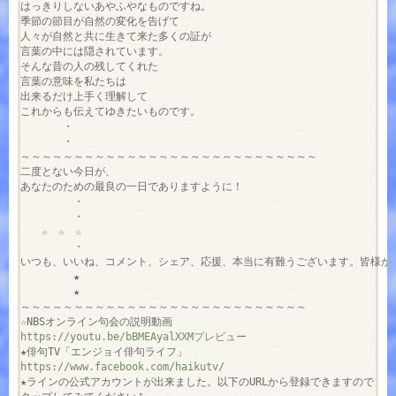
はっきりしないあやふやなものですね。

季節の節目が自然の変化を告げて

人々が自然と共に生きて来た多くの証が

言葉の中には隠されています。

そんな昔の人の残してくれた

言葉の意味を私たちは

出来るだけ上手く理解して

これからも伝えてゆきたいものです。

　　　　・

　　　　・

～～～～～～～～～～～～～～～～～～～～～～～～～～～～

二度とない今日が、

あなたのための最良の一日でありますように！

　　　　　・

　　　　　・

　　☆　☆　☆

　　　　　・

いつも、いいね、コメント、シェア、応援、本当に有難うございます。皆様から
　　　　　★

　　　　　★

～～～～～～～～～～～～～～～～～～～～～～～～～～～

https://youtu.be/bBMEAyalXXMプレビュー
https://www.facebook.com/haikutv/
★ラインの公式アカウントが出来ました。以下のURLから登録できますので
