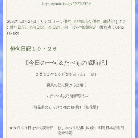
https://youtu.be/gxZP7TtZTJM
2022年10月27日
|
カテゴリー :
俳句
,
俳句日記
,
俳句, 歳時記
|
タグ
:
俳句日記
,
俳句日記、今日の一句、食べ物歳時記
|
投稿者 : ueno
takako
俳句日記１０・２６
【今日の一句＆たべもの歳時記】
２０２２年１０月２６日（水） 晴れ
爽風の朝に開ける空遠く
～たべもの歳時記～
無花果のとろけて種に粒弾け（無花果）
★８月１９日は俳句記念日「おしゃべりHAIKUの会」制定日本記念日
協会認定。