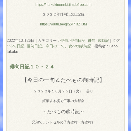
https://haikukinennbi.jimdofree.com
２０２２年俳句記念日記録
https://youtu.be/gxZP7TtZTJM
2022年10月26日
|
カテゴリー :
俳句
,
俳句日記
,
俳句, 歳時記
|
タグ
:
俳句日記
,
俳句日記、今日の一句、食べ物歳時記
|
投稿者 : ueno
takako
俳句日記１０・２４
【今日の一句＆たべもの歳時記】
２０２２年１０月２５日（火） 曇り
紅葉する横で工事の大都会
～たべもの歳時記～
兄弟でランドセルの子青蜜柑（青蜜柑）