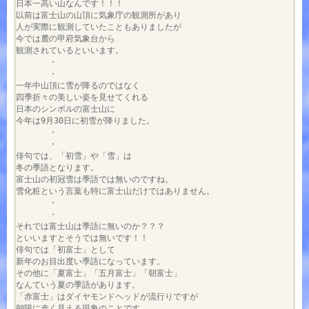
日本一高い山なんです！！！

以前は富士山の山頂に気象庁の観測所があり

人が実際に観測していたこともありましたが

今では麓の甲府気象台から

観測されているといいます。

　　　　・

　　　　・

一年中山頂に雪が降るのではなく

四季折々の美しい姿を見せてくれる

日本のシンボルの富士山に

今年は9月30日に初雪が降りました。

　　　　・

　　　　・

俳句では、「初雪」や「雪」は

冬の季語となります。

富士山の初冠雪は季語では無いのですね。

雪化粧という言葉も特に富士山だけではありません。

　　　　・

　　　　・

それでは富士山は季語に無いのか？？？

といいますとそうでは無いです！！

俳句では「初富士」として

新年のお目出度い季語になっています。

その他に「夏富士」「五月富士」「朝富士」

なんていう夏の季語があります。

「赤富士」はダイヤモンドヘッドが流行りですが

朝陽に赤く見える現象のことです。
