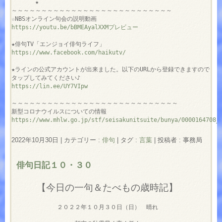
　　　　★

～～～～～～～～～～～～～～～～～～～～～～～～～～～

https://youtu.be/bBMEAyalXXMプレビュー
https://www.facebook.com/haikutv/
★ラインの公式アカウントが出来ました。以下のURLから登録できますので

https://lin.ee/UY7VIpw
～～～～～～～～～～～～～～～～～～～～～～～～～～～～

https://www.mhlw.go.jp/stf/seisakunitsuite/bunya/0000164708_
2022年10月30日
|
カテゴリー :
俳句
|
タグ :
言葉
|
投稿者 : 事務局
俳句日記１０・３０
【今日の一句＆たべもの歳時記】
２０２２年１０月３０日（日） 晴れ