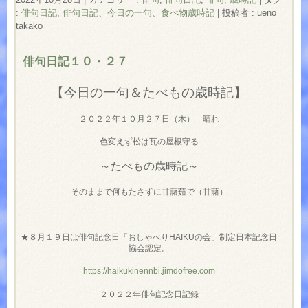
:
俳句日記
,
俳句日記、今日の一句、食べ物歳時記
|
投稿者 : ueno
takako
俳句日記１０・２７
【今日の一句＆たべもの歳時記】
２０２２年１０月２７日（木） 晴れ
色変えず松は瓦の屋根守る
～たべもの歳時記～
そのままで何もたさずに甘藷茹で（甘藷）
★８月１９日は俳句記念日「おしゃべりHAIKUの会」制定日本記念日
協会認定。
https://haikukinennbi.jimdofree.com
２０２２年俳句記念日記録