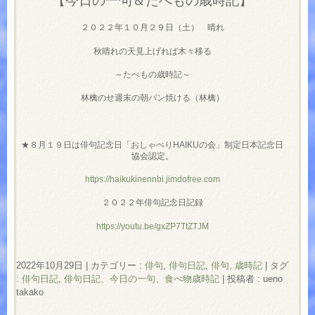
【今日の一句＆たべもの歳時記】
２０２２年１０月２９日（土） 晴れ
秋晴れの天見上げれば木々移る
～たべもの歳時記～
林檎のせ週末の朝パン焼ける（林檎）
★８月１９日は俳句記念日「おしゃべりHAIKUの会」制定日本記念日
協会認定。
https://haikukinennbi.jimdofree.com
２０２２年俳句記念日記録
https://youtu.be/gxZP7TtZTJM
2022年10月29日
|
カテゴリー :
俳句
,
俳句日記
,
俳句, 歳時記
|
タグ
:
俳句日記
,
俳句日記、今日の一句、食べ物歳時記
|
投稿者 : ueno
takako