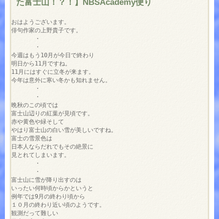
た富士山！？！】NBSAcademy便り
おはようございます。

俳句作家の上野貴子です。

　　　　・

　　　　・

今週はもう10月が今日で終わり

明日から11月ですね。

11月にはすぐに立冬が来ます。

今年は意外に寒い冬かも知れません。

　　　　・

　　　　・

晩秋のこの頃では

富士山辺りの紅葉が見頃です。

赤や黄色や緑そして

やはり富士山の白い雪が美しいですね。

富士の雪景色は

日本人ならだれでもその絶景に

見とれてしまいます。

　　　　・

　　　　・

富士山に雪が降り出すのは

いったい何時頃からかというと

例年では9月の終わり頃から

１０月の終わり近い頃のようです。

観測だって難しい
