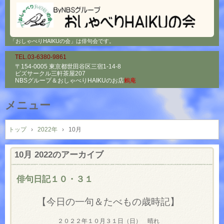
「おしゃべりHAIKUの会」は俳句会です。
TEL.03-6380-9861
〒154-0005 東京都世田谷区三宿1-14-8
ビズサークル三軒茶屋207
NBSグループ＆
おしゃべりHAIKUのお店
鶫庵
メニュー
コ
ン
トップ
›
2022年
›
10月
テ
ン
10月 2022
のアーカイブ
ツ
へ
俳句日記１０・３１
ス
キ
【今日の一句＆たべもの歳時記】
ッ
プ
２０２２年１０月３１日（日） 晴れ