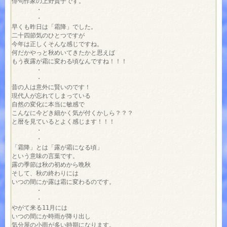
俳句作家の上野貴子です。

　　　　・

　　　　・

早くも昨日は「霜降」でした。

二十四節気のひとつですが

今年は正しくそんな感じですね。

何だかやっと秋めいてきたかと思えば

もう夜露が霜に変わる頃なんですね！！！

　　　　・

　　　　・

昔の人は意外に賢いのです！

現代人が忘れてしまっている

自然の変化に本当に敏感で

こんなに今どき細かく気が付くかしら？？？

と暦を見ているとよく感じます！！！

　　　　・

　　　　・

「霜降」とは「露が霜になる頃」

という意味の言葉です。

露の季節は秋の初めから晩秋

そして、秋の終わりには

いつの間にか露は霜に変わるのです。

　　　　・

　　　　・

やがて来る11月には

いつの間にか時雨が降り出し

気分屋の小雨が多い時期になります。
