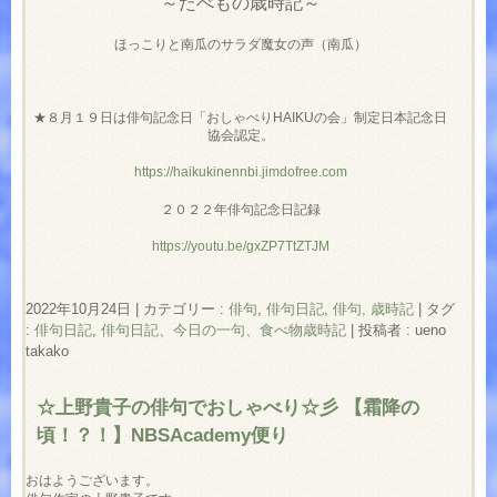
～たべもの歳時記～
ほっこりと南瓜のサラダ魔女の声（南瓜）
★８月１９日は俳句記念日「おしゃべりHAIKUの会」制定日本記念日
協会認定。
https://haikukinennbi.jimdofree.com
２０２２年俳句記念日記録
https://youtu.be/gxZP7TtZTJM
2022年10月24日
|
カテゴリー :
俳句
,
俳句日記
,
俳句, 歳時記
|
タグ
:
俳句日記
,
俳句日記、今日の一句、食べ物歳時記
|
投稿者 : ueno
takako
☆上野貴子の俳句でおしゃべり☆彡 【霜降の
頃！？！】NBSAcademy便り
おはようございます。
