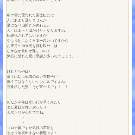
　　　　・　　

　　　　・

冬の雪に覆われた富士山には

人はあまり登りませんが

夏になり山開きが終わると

人々は山へと出かけたくなりますね。

観光化されてはいますが

やはり他になく日本一高い山ですから

お正月の御来光を拝む以外には

なかなか登山が難しいので

気軽に登れる夏に季語が多いのでしょう。

　　　　・

　　　　・

けれどもやはり

富士山には冠雪の白い雪帽子が

無くてはならないシンボルですよね。

雪化粧した姿こそが富士山です！！！

　　　　・

　　　　・

何だか今年は寒い日が早く来たり

また夏日が舞い戻ったり

天候不順が心配ですね。

　　　　・

　　　　・

コロナ禍ですが気候の変動も

やはり無視出来ない状態です！
