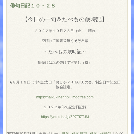
俳句日記１０・２８
【今日の一句＆たべもの歳時記】
２０２２年１０月２８日（金） 晴れ
空晴れて胸裏音無くそぞろ寒
～たべもの歳時記～
鰤焼けば塩の弾けて宵早し（鰤）
★８月１９日は俳句記念日「おしゃべりHAIKUの会」制定日本記念日
協会認定。
https://haikukinennbi.jimdofree.com
２０２２年俳句記念日記録
https://youtu.be/gxZP7TtZTJM
2022年10月28日
|
カテゴリー :
俳句
,
俳句日記
,
俳句, 歳時記
|
タグ