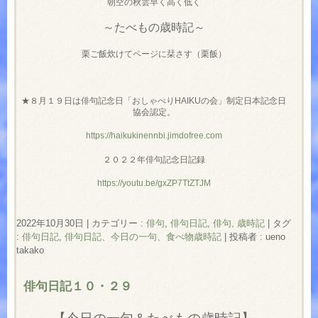
朝空の秋雲早く高く低く
～たべもの歳時記～
栗ご飯炊けてページに栞さす（栗飯）
★８月１９日は俳句記念日「おしゃべりHAIKUの会」制定日本記念日
協会認定。
https://haikukinennbi.jimdofree.com
２０２２年俳句記念日記録
https://youtu.be/gxZP7TtZTJM
2022年10月30日
|
カテゴリー :
俳句
,
俳句日記
,
俳句, 歳時記
|
タグ
:
俳句日記
,
俳句日記、今日の一句、食べ物歳時記
|
投稿者 : ueno
takako
俳句日記１０・２９