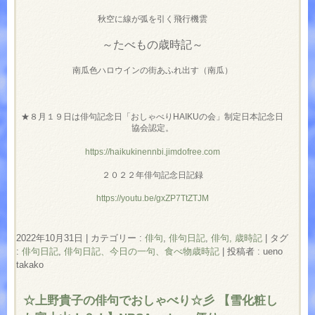
秋空に線が弧を引く飛行機雲
～たべもの歳時記～
南瓜色ハロウインの街あふれ出す（南瓜）
★８月１９日は俳句記念日「おしゃべりHAIKUの会」制定日本記念日
協会認定。
https://haikukinennbi.jimdofree.com
２０２２年俳句記念日記録
https://youtu.be/gxZP7TtZTJM
2022年10月31日
|
カテゴリー :
俳句
,
俳句日記
,
俳句, 歳時記
|
タグ
:
俳句日記
,
俳句日記、今日の一句、食べ物歳時記
|
投稿者 : ueno
takako
☆上野貴子の俳句でおしゃべり☆彡 【雪化粧し