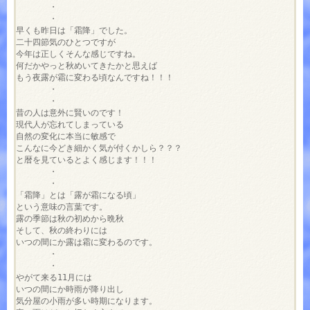
　　　　・

　　　　・

早くも昨日は「霜降」でした。

二十四節気のひとつですが

今年は正しくそんな感じですね。

何だかやっと秋めいてきたかと思えば

もう夜露が霜に変わる頃なんですね！！！

　　　　・

　　　　・

昔の人は意外に賢いのです！

現代人が忘れてしまっている

自然の変化に本当に敏感で

こんなに今どき細かく気が付くかしら？？？

と暦を見ているとよく感じます！！！

　　　　・

　　　　・

「霜降」とは「露が霜になる頃」

という意味の言葉です。

露の季節は秋の初めから晩秋

そして、秋の終わりには

いつの間にか露は霜に変わるのです。

　　　　・

　　　　・

やがて来る11月には

いつの間にか時雨が降り出し

気分屋の小雨が多い時期になります。
