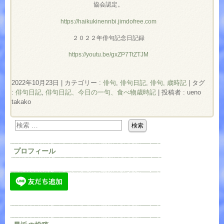
協会認定。
https://haikukinennbi.jimdofree.com
２０２２年俳句記念日記録
https://youtu.be/gxZP7TtZTJM
2022年10月23日
|
カテゴリー :
俳句
,
俳句日記
,
俳句, 歳時記
|
タグ
:
俳句日記
,
俳句日記、今日の一句、食べ物歳時記
|
投稿者 : ueno
takako
プロフィール