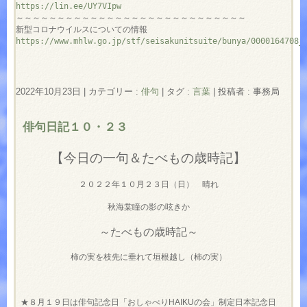
https://lin.ee/UY7VIpw
～～～～～～～～～～～～～～～～～～～～～～～～～～～～

https://www.mhlw.go.jp/stf/seisakunitsuite/bunya/0000164708_
2022年10月23日
|
カテゴリー :
俳句
|
タグ :
言葉
|
投稿者 : 事務局
俳句日記１０・２３
【今日の一句＆たべもの歳時記】
２０２２年１０月２３日（日） 晴れ
秋海棠瞳の影の呟きか
～たべもの歳時記～
柿の実を枝先に垂れて垣根越し（柿の実）
★８月１９日は俳句記念日「おしゃべりHAIKUの会」制定日本記念日