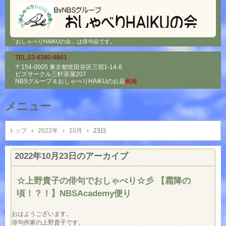
「おしゃべりHAIKUの会」は俳句会です。
TEL.03-6380-9861
〒154-0005 東京都世田谷区三宿1-14-8
ビズサークル三軒茶屋207
NBSグループ＆
おしゃべりHAIKUのお店
鶫庵
メニュー
コ
ン
トップ
›
2022年
›
10月
›
23日
テ
ン
2022年10月23日
のアーカイブ
ツ
へ
☆上野貴子の俳句でおしゃべり☆彡 【霜降の
ス
頃！？！】NBSAcademy便り
キ
ッ
おはようございます。

プ
俳句作家の上野貴子です。
