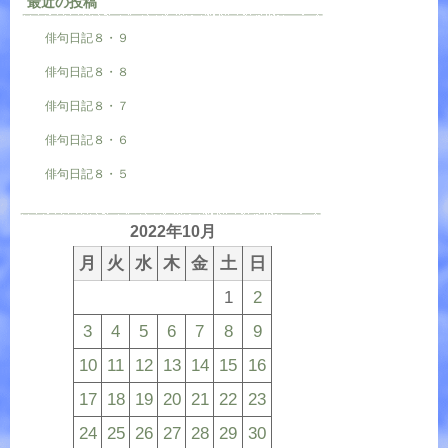
最近の投稿
俳句日記８・９
俳句日記８・８
俳句日記８・７
俳句日記８・６
俳句日記８・５
2022年10月
月
火
水
木
金
土
日
1
2
3
4
5
6
7
8
9
10
11
12
13
14
15
16
17
18
19
20
21
22
23
24
25
26
27
28
29
30