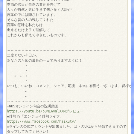
季節の節目が自然の変化を告げて

人々が自然と共に生きて来た多くの証が

言葉の中には隠されています。

そんな昔の人の残してくれた

言葉の意味を私たちは

出来るだけ上手く理解して

これからも伝えてゆきたいものです。

　　　　・

　　　　・

～～～～～～～～～～～～～～～～～～～～～～～～～～～～

二度とない今日が、

あなたのための最良の一日でありますように！

　　　　　・

　　　　　・

　　☆　☆　☆

　　　　　・

いつも、いいね、コメント、シェア、応援、本当に有難うございます。皆様から
　　　　　★

　　　　　★

～～～～～～～～～～～～～～～～～～～～～～～～～～～

https://youtu.be/bBMEAyalXXMプレビュー
https://www.facebook.com/haikutv/
★ラインの公式アカウントが出来ました。以下のURLから登録できますので
