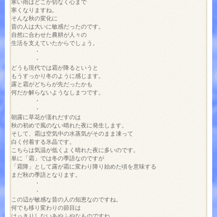
寒い雨はどこか切なく心まで

寒くなりますね。

そんな秋の変化に

昔の人は大いに敏感だったのです。

自然に合わせた農耕が人々の

生活を支えていたからでしょう。

　　　　・

　　　　・

どうも現代では霜が降るというと

もうすっかり冬のように感じます。

露と霜がどちらが先だったかも

何だか解らないようなしまつです。

　　　　・

　　　　・

朝露に草花が濡れだすのは

秋の初めで風のない晴れた夜に発生します。

そして、霜は空気中の水蒸気がそのまま凍って

白く付着する氷晶です。

こちらは気温が低くよく晴れた夜に多いのです。

単に「霜」では冬の季語なのですが

「霜降」として露が霜に変わり降り始めた頃を意味する

まだ秋の季語となります。

　　　　・

　　　　・

この辺が敏感な昔の人の知恵なのですね。

何でも移り変わりの節目は

はっきりしないあやふやなものですね。
