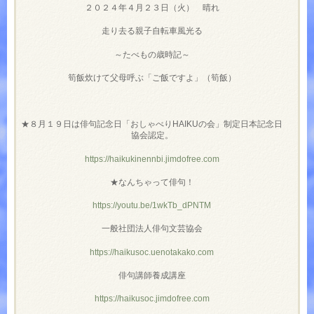
２０２４年４月２３日（火） 晴れ
走り去る親子自転車風光る
～たべもの歳時記～
筍飯炊けて父母呼ぶ「ご飯ですよ」（筍飯）
★８月１９日は俳句記念日「おしゃべりHAIKUの会」制定日本記念日
協会認定。
https://haikukinennbi.jimdofree.com
★なんちゃって俳句！
https://youtu.be/1wkTb_dPNTM
一般社団法人俳句文芸協会
https://haikusoc.uenotakako.com
俳句講師養成講座
https://haikusoc.jimdofree.com