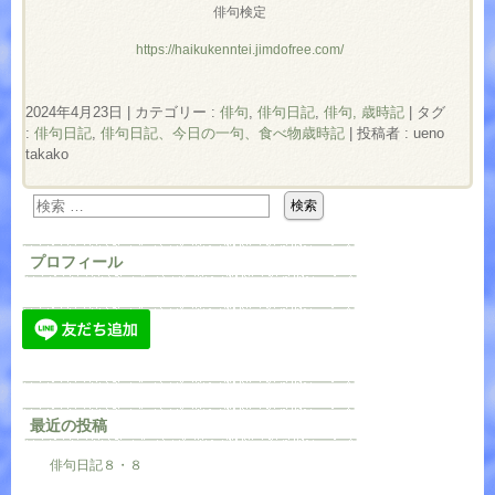
俳句検定
https://haikukenntei.jimdofree.com/
2024年4月23日
|
カテゴリー :
俳句
,
俳句日記
,
俳句, 歳時記
|
タグ
:
俳句日記
,
俳句日記、今日の一句、食べ物歳時記
|
投稿者 : ueno
takako
プロフィール
最近の投稿
俳句日記８・８