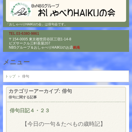
「おしゃべりHAIKUの会」は俳句会です。
TEL.03-6380-9861
〒154-0005 東京都世田谷区三宿1-14-8
ビズサークル三軒茶屋207
NBSグループ＆
おしゃべりHAIKUのお店
鶫庵
メニュー
コ
ン
トップ
›
俳句
テ
ン
カテゴリーアーカイブ:
俳句
ツ
俳句に関する記事
へ
ス
俳句日記４・２３
キ
ッ
【今日の一句＆たべもの歳時記】
プ