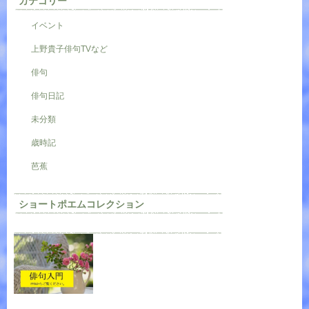
カテゴリー
イベント
上野貴子俳句TVなど
俳句
俳句日記
未分類
歳時記
芭蕉
ショートポエムコレクション