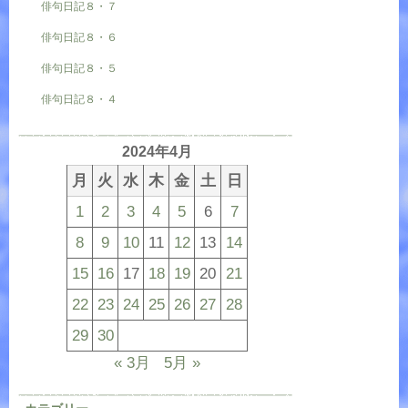
俳句日記８・７
俳句日記８・６
俳句日記８・５
俳句日記８・４
2024年4月
月
火
水
木
金
土
日
1
2
3
4
5
6
7
8
9
10
11
12
13
14
15
16
17
18
19
20
21
22
23
24
25
26
27
28
29
30
« 3月
5月 »