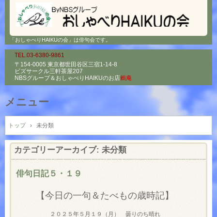
「おしゃべりHAIKUの会」は俳句会です。
TEL.03-6380-9861
〒154-0005 東京都世田谷区三宿1-14-8
ビズサークル三軒茶屋207
NBSグループ＆
おしゃべりHAIKUのお店
鶫庵
メニュー
コ
ン
トップ
›
未分類
テ
ン
カテゴリーアーカイブ:
未分類
ツ
へ
俳句日記５・１９
ス
キ
【今日の一句＆たべもの歳時記】
ッ
プ
２０２５年５月１９（月） 曇りのち晴れ