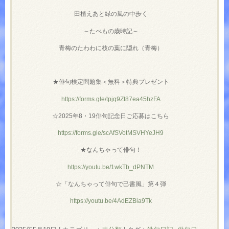
田植えあと緑の風の中歩く
～たべもの歳時記～
青梅のたわわに枝の葉に隠れ（青梅）
★俳句検定問題集＜無料＞特典プレゼント
https://forms.gle/tpjq9Zt87ea45hzFA
☆2025年8・19俳句記念日ご応募はこちら
https://forms.gle/scAfSVotMSVHYeJH9
★なんちゃって俳句！
https://youtu.be/1wkTb_dPNTM
☆「なんちゃって俳句で己書風」第４弾
https://youtu.be/4AdEZBia9Tk