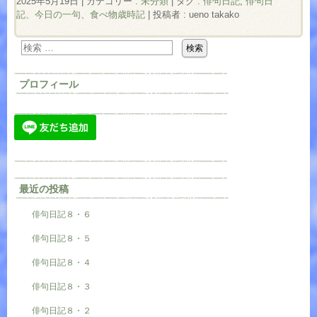
2025年5月19日
|
カテゴリー :
未分類
|
タグ :
俳句日記
,
俳句日
記、今日の一句、食べ物歳時記
|
投稿者 : ueno takako
プロフィール
最近の投稿
俳句日記８・６
俳句日記８・５
俳句日記８・４
俳句日記８・３
俳句日記８・２