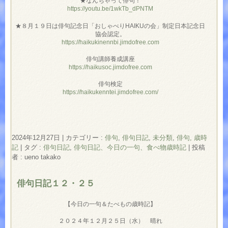
★なんちゃって俳句！
https://youtu.be/1wkTb_dPNTM
★８月１９日は俳句記念日「おしゃべりHAIKUの会」制定日本記念日
協会認定。
https://haikukinennbi.jimdofree.com
俳句講師養成講座
https://haikusoc.jimdofree.com
俳句検定
https://haikukenntei.jimdofree.com/
2024年12月27日
|
カテゴリー :
俳句
,
俳句日記
,
未分類
,
俳句, 歳時
記
|
タグ :
俳句日記
,
俳句日記、今日の一句、食べ物歳時記
|
投稿
者 : ueno takako
俳句日記１２・２５
【今日の一句＆たべもの歳時記】
２０２４年１２月２５日（水） 晴れ