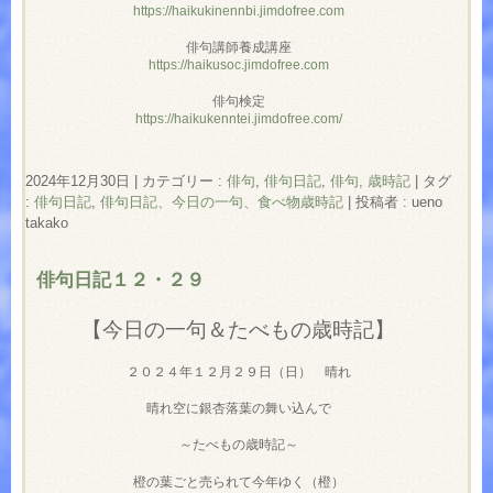
https://haikukinennbi.jimdofree.com
俳句講師養成講座
https://haikusoc.jimdofree.com
俳句検定
https://haikukenntei.jimdofree.com/
2024年12月30日
|
カテゴリー :
俳句
,
俳句日記
,
俳句, 歳時記
|
タグ
:
俳句日記
,
俳句日記、今日の一句、食べ物歳時記
|
投稿者 : ueno
takako
俳句日記１２・２９
【今日の一句＆たべもの歳時記】
２０２４年１２月２９日（日） 晴れ
晴れ空に銀杏落葉の舞い込んで
～たべもの歳時記～
橙の葉ごと売られて今年ゆく（橙）