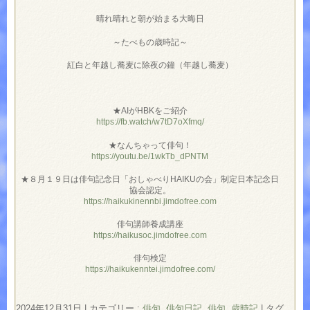
晴れ晴れと朝が始まる大晦日
～たべもの歳時記～
紅白と年越し蕎麦に除夜の鐘（年越し蕎麦）
★AIがHBKをご紹介
https://fb.watch/w7tD7oXfmq/
★なんちゃって俳句！
https://youtu.be/1wkTb_dPNTM
★８月１９日は俳句記念日「おしゃべりHAIKUの会」制定日本記念日
協会認定。
https://haikukinennbi.jimdofree.com
俳句講師養成講座
https://haikusoc.jimdofree.com
俳句検定
https://haikukenntei.jimdofree.com/
2024年12月31日
|
カテゴリー :
俳句
,
俳句日記
,
俳句, 歳時記
|
タグ