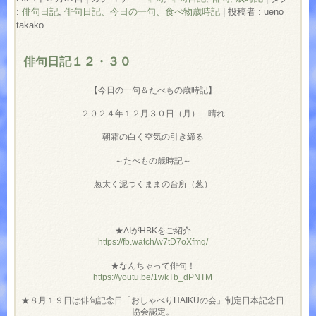
:
俳句日記
,
俳句日記、今日の一句、食べ物歳時記
|
投稿者 : ueno
takako
俳句日記１２・３０
【今日の一句＆たべもの歳時記】
２０２４年１２月３０日（月） 晴れ
朝霜の白く空気の引き締る
～たべもの歳時記～
葱太く泥つくままの台所（葱）
★AIがHBKをご紹介
https://fb.watch/w7tD7oXfmq/
★なんちゃって俳句！
https://youtu.be/1wkTb_dPNTM
★８月１９日は俳句記念日「おしゃべりHAIKUの会」制定日本記念日
協会認定。