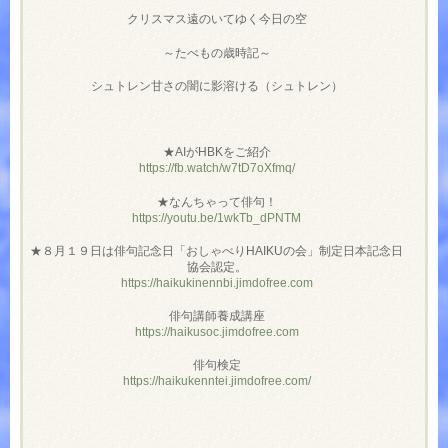
クリスマス遠のいてゆく今日の空
～たべもの歳時記～
シュトレン甘さの闇に影溶ける（シュトレン）
★AIがHBKをご紹介
https://fb.watch/w7tD7oXfmq/
★なんちゃって俳句！
https://youtu.be/1wkTb_dPNTM
★８月１９日は俳句記念日「おしゃべりHAIKUの会」制定日本記念日
協会認定。
https://haikukinennbi.jimdofree.com
俳句講師養成講座
https://haikusoc.jimdofree.com
俳句検定
https://haikukenntei.jimdofree.com/