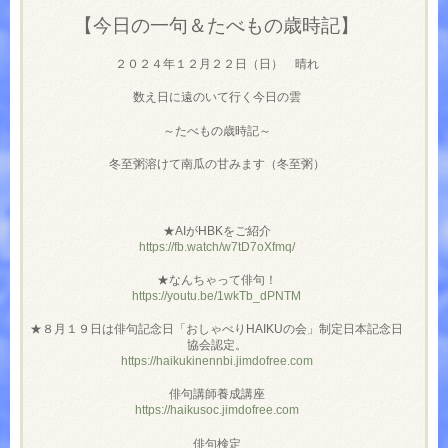
【今日の一句＆たべもの歳時記】
２０２４年１２月２２日（日） 晴れ
数え日に遠のいて行く今日の雲
～たべもの歳時記～
冬至粥溶けて南瓜の甘みます（冬至粥）
★AIがHBKをご紹介
https://fb.watch/w7tD7oXfmq/
★なんちゃって俳句！
https://youtu.be/1wkTb_dPNTM
★８月１９日は俳句記念日「おしゃべりHAIKUの会」制定日本記念日
協会認定。
https://haikukinennbi.jimdofree.com
俳句講師養成講座
https://haikusoc.jimdofree.com
俳句検定