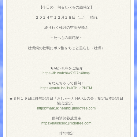
【今日の一句＆たべもの歳時記】
２０２４年１２月２８日（土） 晴れ
終り行く極月の空龍が飛ぶ
～たべもの歳時記～
牡蠣鍋の牡蠣にポン酢をちょと垂らし（牡蠣）
★AIがHBKをご紹介
https://fb.watch/w7tD7oXfmq/
★なんちゃって俳句！
https://youtu.be/1wkTb_dPNTM
★８月１９日は俳句記念日「おしゃべりHAIKUの会」制定日本記念日
協会認定。
https://haikukinennbi.jimdofree.com
俳句講師養成講座
https://haikusoc.jimdofree.com
俳句検定