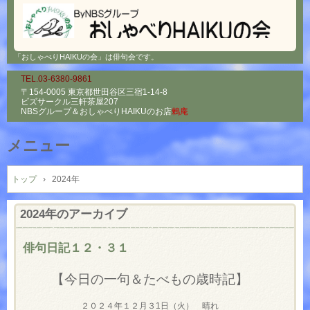
「おしゃべりHAIKUの会」は俳句会です。
TEL.03-6380-9861
〒154-0005 東京都世田谷区三宿1-14-8
ビズサークル三軒茶屋207
NBSグループ＆
おしゃべりHAIKUのお店
鶫庵
メニュー
コ
ン
トップ
›
2024年
テ
ン
2024
年のアーカイブ
ツ
へ
俳句日記１２・３１
ス
キ
【今日の一句＆たべもの歳時記】
ッ
プ
２０２４年１２月３1日（火） 晴れ