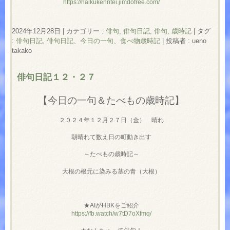
https://haikukenntei.jimdofree.com/
2024年12月28日
|
カテゴリー :
俳句
,
俳句日記
,
俳句, 歳時記
|
タグ
:
俳句日記
,
俳句日記、今日の一句、食べ物歳時記
|
投稿者 : ueno
takako
俳句日記１２・２７
【今日の一句＆たべもの歳時記】
２０２４年１２月２７日（金） 晴れ
朝晴れて数え日の町動き出す
～たべもの歳時記～
大根の根元に染みる茎の青（大根）
★AIがHBKをご紹介
https://fb.watch/w7tD7oXfmq/