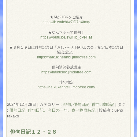
★AIがHBKをご紹介
https://fb.watch/w7tD7oXfmq/
★なんちゃって俳句！
https://youtu.be/1wkTb_dPNTM
★８月１９日は俳句記念日「おしゃべりHAIKUの会」制定日本記念日
協会認定。
https://haikukinennbi.jimdofree.com
俳句講師養成講座
https://haikusoc.jimdofree.com
俳句検定
https://haikukenntei.jimdofree.com/
2024年12月29日
|
カテゴリー :
俳句
,
俳句日記
,
俳句, 歳時記
|
タグ
:
俳句日記
,
俳句日記、今日の一句、食べ物歳時記
|
投稿者 : ueno
takako
俳句日記１２・２８