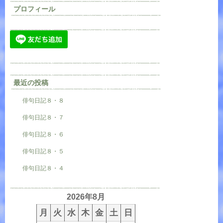
プロフィール
最近の投稿
俳句日記８・８
俳句日記８・７
俳句日記８・６
俳句日記８・５
俳句日記８・４
2026年8月
月
火
水
木
金
土
日