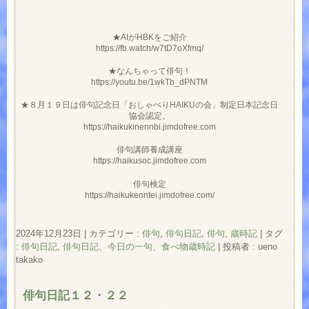
★AIがHBKをご紹介
https://fb.watch/w7tD7oXfmq/
★なんちゃって俳句！
https://youtu.be/1wkTb_dPNTM
★８月１９日は俳句記念日「おしゃべりHAIKUの会」制定日本記念日
協会認定。
https://haikukinennbi.jimdofree.com
俳句講師養成講座
https://haikusoc.jimdofree.com
俳句検定
https://haikukenntei.jimdofree.com/
2024年12月23日
|
カテゴリー :
俳句
,
俳句日記
,
俳句, 歳時記
|
タグ
:
俳句日記
,
俳句日記、今日の一句、食べ物歳時記
|
投稿者 : ueno
takako
俳句日記１２・２２