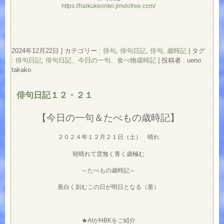
https://haikukenntei.jimdofree.com/
2024年12月22日
|
カテゴリー :
俳句
,
俳句日記
,
俳句, 歳時記
|
タグ
:
俳句日記
,
俳句日記、今日の一句、食べ物歳時記
|
投稿者 : ueno
takako
俳句日記１２・２１
【今日の一句＆たべもの歳時記】
２０２４年１２月２１日（土） 晴れ
朝晴れて雲無く青く歳極む
～たべもの歳時記～
葱白く刻むこの日が明日となる（葱）
★AIがHBKをご紹介