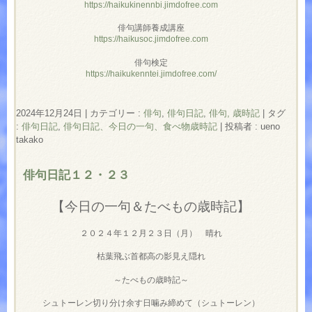
https://haikukinennbi.jimdofree.com
俳句講師養成講座
https://haikusoc.jimdofree.com
俳句検定
https://haikukenntei.jimdofree.com/
2024年12月24日
|
カテゴリー :
俳句
,
俳句日記
,
俳句, 歳時記
|
タグ
:
俳句日記
,
俳句日記、今日の一句、食べ物歳時記
|
投稿者 : ueno
takako
俳句日記１２・２３
【今日の一句＆たべもの歳時記】
２０２４年１２月２３日（月） 晴れ
枯葉飛ぶ首都高の影見え隠れ
～たべもの歳時記～
シュトーレン切り分け余す日噛み締めて（シュトーレン）