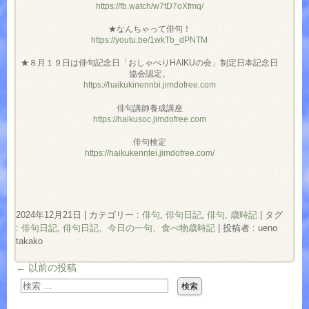
https://fb.watch/w7tD7oXfmq/
★なんちゃって俳句！
https://youtu.be/1wkTb_dPNTM
★８月１９日は俳句記念日「おしゃべりHAIKUの会」制定日本記念日
協会認定。
https://haikukinennbi.jimdofree.com
俳句講師養成講座
https://haikusoc.jimdofree.com
俳句検定
https://haikukenntei.jimdofree.com/
2024年12月21日
|
カテゴリー :
俳句
,
俳句日記
,
俳句, 歳時記
|
タグ
:
俳句日記
,
俳句日記、今日の一句、食べ物歳時記
|
投稿者 : ueno
takako
←
以前の投稿