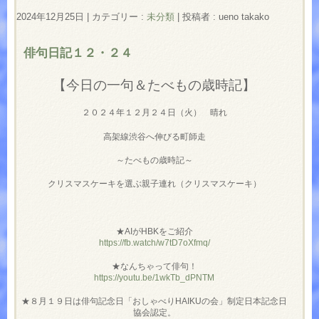
2024年12月25日
|
カテゴリー :
未分類
|
投稿者 : ueno takako
俳句日記１２・２４
【今日の一句＆たべもの歳時記】
２０２４年１２月２４日（火） 晴れ
高架線渋谷へ伸びる町師走
～たべもの歳時記～
クリスマスケーキを選ぶ親子連れ（クリスマスケーキ）
★AIがHBKをご紹介
https://fb.watch/w7tD7oXfmq/
★なんちゃって俳句！
https://youtu.be/1wkTb_dPNTM
★８月１９日は俳句記念日「おしゃべりHAIKUの会」制定日本記念日
協会認定。