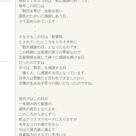
明日１１月２３日は「勤労感謝の日」です。

毎年この日には

「勤労を尊び、生産を祝い、

国民がたがいに感謝しあう日」

そう定められています。

　　　　・

　　　　・

そもそもこの日は「新嘗祭」

とされていたところを１９４８年に

「勤労感謝の日」となったものです。

この時期には収穫の実りの季節なので

五穀豊穣を祝して神々に感謝を捧げる日

だったのですね。

今では「勤労」を感謝する日

「働く人」に感謝する日となっています。

日本人は勤勉だと言われてきましたから

労働が生み出す実りの祝いとなったのですね。

　　　　・

　　　　・

現代ではこの日が

一年間の内で最後の

国民の祝日となります。

このころから少しずつ

町はクリスマスモードに入りますが

今年もコロナ禍ですから

やはり第六波に備えて

自粛協力のマスクに手洗いは
