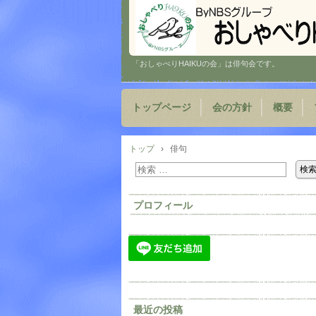
「おしゃべりHAIKUの会」は俳句会です。
トップページ
会の方針
概要
トップ
›
俳句
プロフィール
最近の投稿