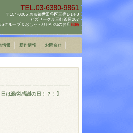
TEL.03-6380-9861
〒154-0005 東京都世田谷区三宿1-14-8
ビズサークル三軒茶屋207
BSグループ＆
おしゃべりHAIKUのお店
鶫庵
集情報
新作情報
お問合せ
３日は勤労感謝の日！？！】