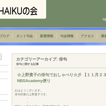
N
ブログ
ネット句会
新着情報
句会情報
アクセス
募
カテゴリーアーカイブ:
俳句
俳句に関する記事
☆上野貴子の俳句でおしゃべり☆彡 【１１月２
NBSAcademy便り
おはようございます。

俳句作家の上野貴子です。

　　　　・

　　　　・
