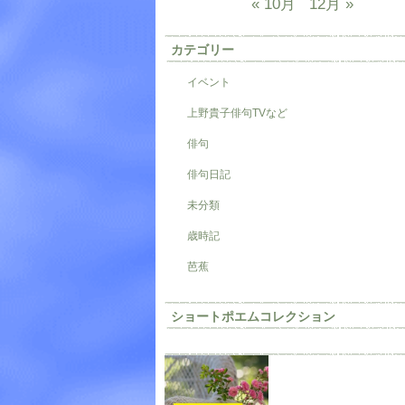
« 10月
12月 »
カテゴリー
イベント
上野貴子俳句TVなど
俳句
俳句日記
未分類
歳時記
芭蕉
ショートポエムコレクション