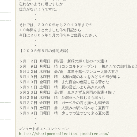
忘れないように過ごすしか

仕方がないようですね。

　　　　・

　　　　・

それでは、２０００年から２０１０年までの

１０年間をまとめました俳句日記から

今日は２００５年５月の俳句をご鑑賞ください。

　　　　・

　　　　・

５月　２日 月曜日　雨/曇　新緑の輝く朝のバス通り

５月　９日 月曜日　晴（コンコルドオープン）　挽きたての珈琲薫る五
５月１２日 木曜日　曇/雨　赤道を越へマンゴー太陽の甘さ

５月１９日 木曜日　晴　木漏れ陽の木々をみどりの風が縫ふ

５月２０日 金曜日　晴　まだ百合の色隠し居る蕾かな

５月２１日 土曜日　晴　夏の雲ビルより高き丸の内

５月２３日 月曜日　曇/雨　傘ささず五月雨の街通り抜け

５月２６日 木曜日　晴　莢豌豆へた摘む音も瑞々し

５月２７日 金曜日　晴　ガーベラの高さ揃へし硝子壺

５月２８日 土曜日　曇　人混みの駅へ消へゆく夏帽子

５月２９日 日曜日　晴　少しづつ近づひて来る夏の雲

　　　　・

　　　　・

https://shortpoemcollection.jimdofree.com/