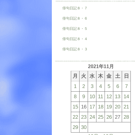
俳句日記８・７
俳句日記８・６
俳句日記８・５
俳句日記８・４
俳句日記８・３
2021年11月
月
火
水
木
金
土
日
1
2
3
4
5
6
7
8
9
10
11
12
13
14
15
16
17
18
19
20
21
22
23
24
25
26
27
28
29
30