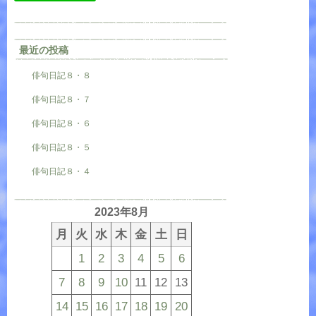
最近の投稿
俳句日記８・８
俳句日記８・７
俳句日記８・６
俳句日記８・５
俳句日記８・４
2023年8月
月
火
水
木
金
土
日
1
2
3
4
5
6
7
8
9
10
11
12
13
14
15
16
17
18
19
20