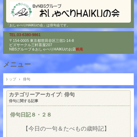
「おしゃべりHAIKUの会」は俳句会です。
TEL.03-6380-9861
〒154-0005 東京都世田谷区三宿1-14-8
ビズサークル三軒茶屋207
NBSグループ＆
おしゃべりHAIKUのお店
鶫庵
メニュー
コ
ン
トップ
›
俳句
テ
ン
カテゴリーアーカイブ:
俳句
ツ
俳句に関する記事
へ
ス
俳句日記８・２８
キ
ッ
【今日の一句＆たべもの歳時記】
プ