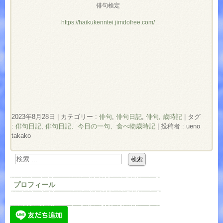
俳句検定
https://haikukenntei.jimdofree.com/
2023年8月28日
|
カテゴリー :
俳句
,
俳句日記
,
俳句, 歳時記
|
タグ
:
俳句日記
,
俳句日記、今日の一句、食べ物歳時記
|
投稿者 : ueno
takako
プロフィール