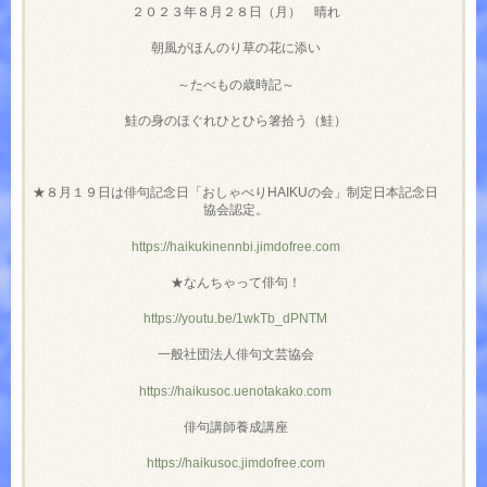
２０２３年８月２８日（月） 晴れ
朝風がほんのり草の花に添い
～たべもの歳時記～
鮭の身のほぐれひとひら箸拾う（鮭）
★８月１９日は俳句記念日「おしゃべりHAIKUの会」制定日本記念日
協会認定。
https://haikukinennbi.jimdofree.com
★なんちゃって俳句！
https://youtu.be/1wkTb_dPNTM
一般社団法人俳句文芸協会
https://haikusoc.uenotakako.com
俳句講師養成講座
https://haikusoc.jimdofree.com