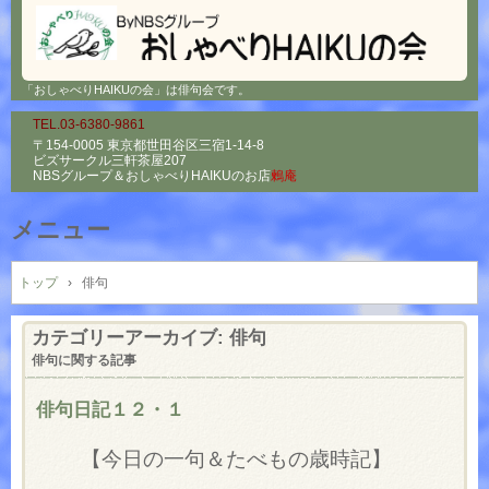
「おしゃべりHAIKUの会」は俳句会です。
TEL.03-6380-9861
〒154-0005 東京都世田谷区三宿1-14-8
ビズサークル三軒茶屋207
NBSグループ＆
おしゃべりHAIKUのお店
鶫庵
メニュー
コ
ン
トップ
›
俳句
テ
ン
カテゴリーアーカイブ:
俳句
ツ
俳句に関する記事
へ
ス
俳句日記１２・１
キ
ッ
【今日の一句＆たべもの歳時記】
プ