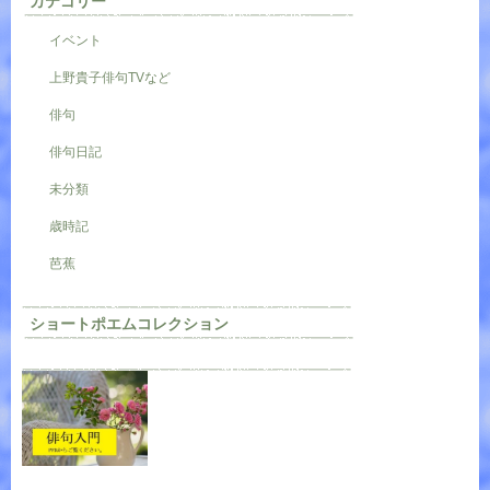
カテゴリー
イベント
上野貴子俳句TVなど
俳句
俳句日記
未分類
歳時記
芭蕉
ショートポエムコレクション