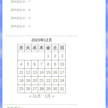
俳句日記８・７
俳句日記８・６
俳句日記８・５
俳句日記８・４
2023年12月
月
火
水
木
金
土
日
1
2
3
4
5
6
7
8
9
10
11
12
13
14
15
16
17
18
19
20
21
22
23
24
25
26
27
28
29
30
31
« 11月
1月 »