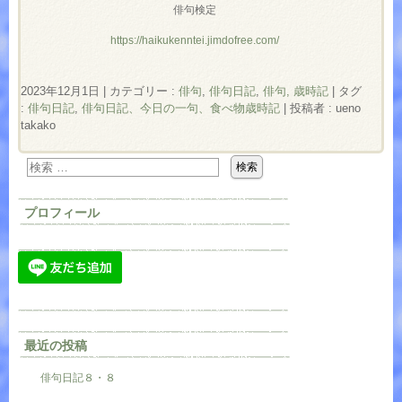
俳句検定
https://haikukenntei.jimdofree.com/
2023年12月1日
|
カテゴリー :
俳句
,
俳句日記
,
俳句, 歳時記
|
タグ
:
俳句日記
,
俳句日記、今日の一句、食べ物歳時記
|
投稿者 : ueno
takako
プロフィール
最近の投稿
俳句日記８・８