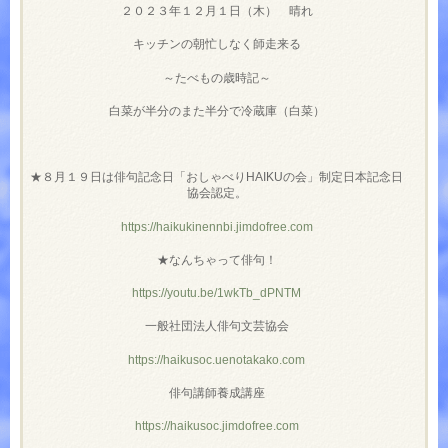
２０２３年１２月１日（木） 晴れ
キッチンの朝忙しなく師走来る
～たべもの歳時記～
白菜が半分のまた半分で冷蔵庫（白菜）
★８月１９日は俳句記念日「おしゃべりHAIKUの会」制定日本記念日
協会認定。
https://haikukinennbi.jimdofree.com
★なんちゃって俳句！
https://youtu.be/1wkTb_dPNTM
一般社団法人俳句文芸協会
https://haikusoc.uenotakako.com
俳句講師養成講座
https://haikusoc.jimdofree.com