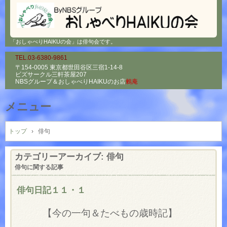
「おしゃべりHAIKUの会」は俳句会です。
TEL.03-6380-9861
〒154-0005 東京都世田谷区三宿1-14-8
ビズサークル三軒茶屋207
NBSグループ＆
おしゃべりHAIKUのお店
鶫庵
メニュー
コ
ン
トップ
›
俳句
テ
ン
カテゴリーアーカイブ:
俳句
ツ
俳句に関する記事
へ
ス
俳句日記１１・１
キ
ッ
【今の一句＆たべもの歳時記】
プ