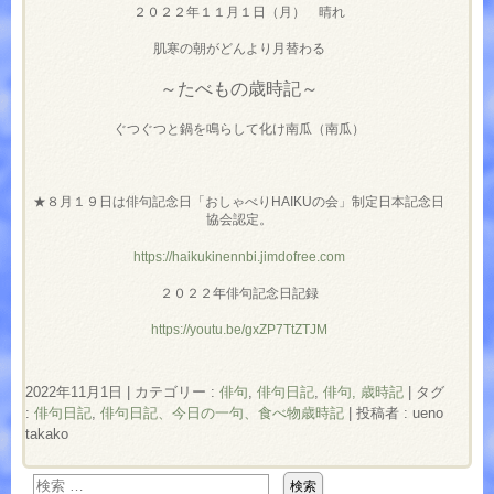
２０２２年１１月１日（月） 晴れ
肌寒の朝がどんより月替わる
～たべもの歳時記～
ぐつぐつと鍋を鳴らして化け南瓜（南瓜）
★８月１９日は俳句記念日「おしゃべりHAIKUの会」制定日本記念日
協会認定。
https://haikukinennbi.jimdofree.com
２０２２年俳句記念日記録
https://youtu.be/gxZP7TtZTJM
2022年11月1日
|
カテゴリー :
俳句
,
俳句日記
,
俳句, 歳時記
|
タグ
:
俳句日記
,
俳句日記、今日の一句、食べ物歳時記
|
投稿者 : ueno
takako