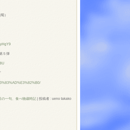
葡萄）
GWyHgY9
第５弾
u8U
グ
96%E3%83%AD%E3%82%B0/
日の一句、食べ物歳時記
|
投稿者 : ueno takako