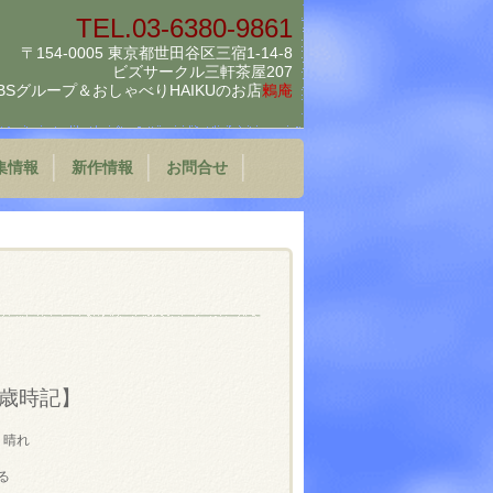
TEL.03-6380-9861
〒154-0005 東京都世田谷区三宿1-14-8
ビズサークル三軒茶屋207
BSグループ＆
おしゃべりHAIKUのお店
鶫庵
集情報
新作情報
お問合せ
歳時記】
 晴れ
る