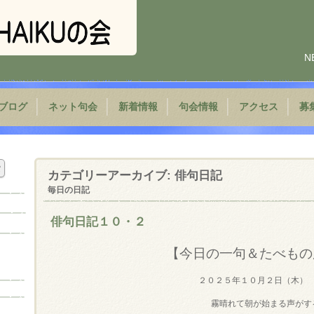
N
ブログ
ネット句会
新着情報
句会情報
アクセス
募
カテゴリーアーカイブ:
俳句日記
毎日の日記
俳句日記１０・２
【今日の一句＆たべもの
２０２５年１０月２日（木）
霧晴れて朝が始まる声がす