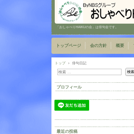
「おしゃべりHAIKUの会」は俳句会です。
トップページ
会の方針
概要
トップ
›
俳句日記
プロフィール
最近の投稿