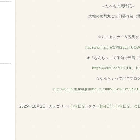
～たべもの歳時記～
大粒の葡萄丸ごと日暮れ前（
☆ミニセミナー＆説明会
https://forms.gle/CP92tjLdFU
★「なんちゃって俳句で己書」
https://youtu.be/OCQUl1_1
☆なんちゃって俳句ブロ
https://onlinekukai.jimdofree.com/%E3%83%
2025年10月2日
|
カテゴリー :
俳句日記
|
タグ :
俳句日記
,
俳句日記、今