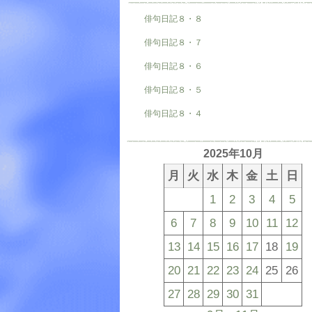
俳句日記８・８
俳句日記８・７
俳句日記８・６
俳句日記８・５
俳句日記８・４
2025年10月
月
火
水
木
金
土
日
1
2
3
4
5
6
7
8
9
10
11
12
13
14
15
16
17
18
19
20
21
22
23
24
25
26
27
28
29
30
31