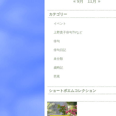
« 9月
11月 »
カテゴリー
イベント
上野貴子俳句TVなど
俳句
俳句日記
未分類
歳時記
芭蕉
ショートポエムコレクション