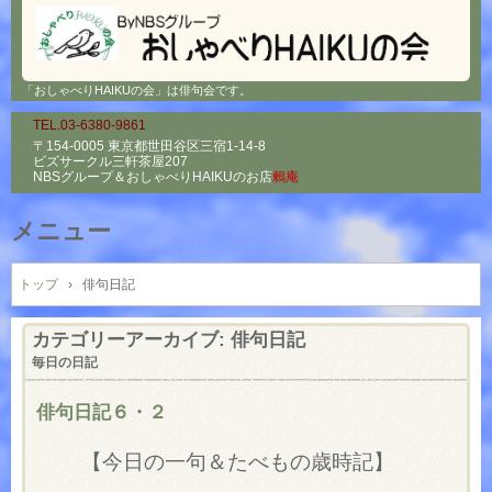
「おしゃべりHAIKUの会」は俳句会です。
TEL.03-6380-9861
〒154-0005 東京都世田谷区三宿1-14-8
ビズサークル三軒茶屋207
NBSグループ＆
おしゃべりHAIKUのお店
鶫庵
メニュー
コ
ン
トップ
›
俳句日記
テ
ン
カテゴリーアーカイブ:
俳句日記
ツ
毎日の日記
へ
ス
俳句日記６・２
キ
ッ
【今日の一句＆たべもの歳時記】
プ