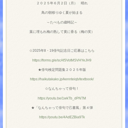
２０２５年６月２日（月） 晴れ
鳥の朝移りゆく夏が始まる
～たべもの歳時記～
葉に埋もれ梅の熟して黄に香る（梅の実）
☆2025年8・19俳句記念日ご応募はこちら
https://forms.gle/scAfSVotMSVHYeJH9
★俳句検定問題集２０２５年版
https://haikutakako.jp/kennteiqb/textbook/
☆なんちゃって俳句！
https://youtu.be/1wkTb_dPNTM
★「なんちゃって俳句で己書風」第４弾
https://youtu.be/4AdEZBia9Tk