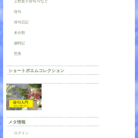
上野貴子俳句TVなど
俳句
俳句日記
未分類
歳時記
芭蕉
ショートポエムコレクション
メタ情報
ログイン