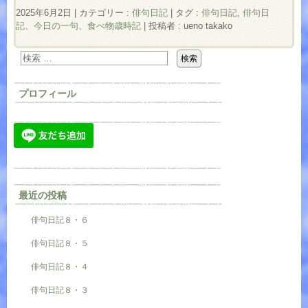
2025年6月2日
|
カテゴリー :
俳句日記
|
タグ :
俳句日記
,
俳句日
記、今日の一句、食べ物歳時記
|
投稿者 : ueno takako
プロフィール
最近の投稿
俳句日記８・６
俳句日記８・５
俳句日記８・４
俳句日記８・３