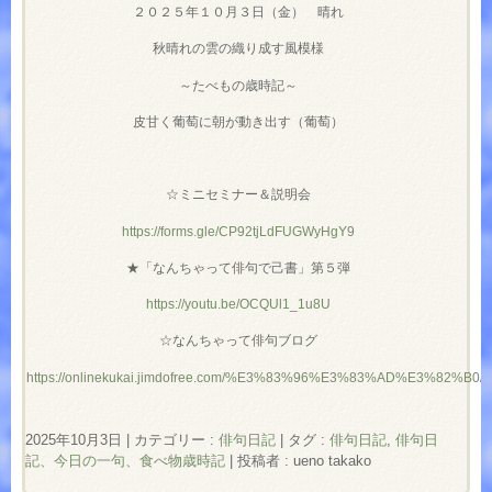
２０２５年１０月３日（金） 晴れ
秋晴れの雲の織り成す風模様
～たべもの歳時記～
皮甘く葡萄に朝が動き出す（葡萄）
☆ミニセミナー＆説明会
https://forms.gle/CP92tjLdFUGWyHgY9
★「なんちゃって俳句で己書」第５弾
https://youtu.be/OCQUl1_1u8U
☆なんちゃって俳句ブログ
https://onlinekukai.jimdofree.com/%E3%83%96%E3%83%AD%E3%82%B0/
2025年10月3日
|
カテゴリー :
俳句日記
|
タグ :
俳句日記
,
俳句日
記、今日の一句、食べ物歳時記
|
投稿者 : ueno takako