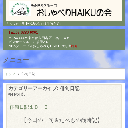
「おしゃべりHAIKUの会」は俳句会です。
TEL.03-6380-9861
〒154-0005 東京都世田谷区三宿1-14-8
ビズサークル三軒茶屋207
NBSグループ＆
おしゃべりHAIKUのお店
鶫庵
メニュー
コ
ン
トップ
›
俳句日記
テ
ン
カテゴリーアーカイブ:
俳句日記
ツ
毎日の日記
へ
ス
俳句日記１０・３
キ
ッ
【今日の一句＆たべもの歳時記】
プ