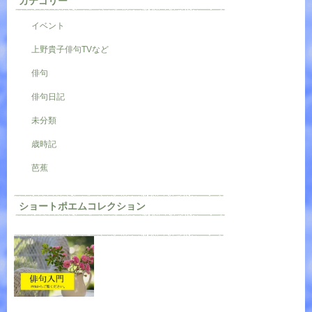
カテゴリー
イベント
上野貴子俳句TVなど
俳句
俳句日記
未分類
歳時記
芭蕉
ショートポエムコレクション