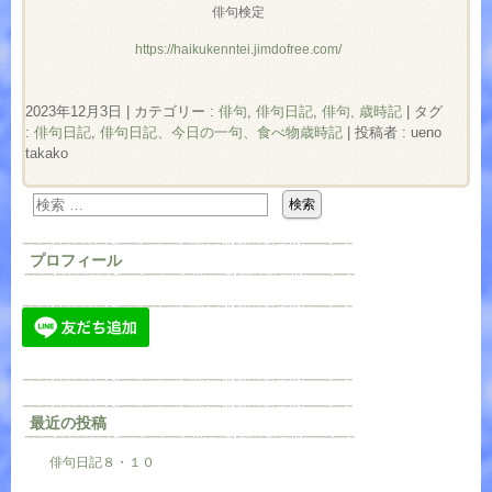
俳句検定
https://haikukenntei.jimdofree.com/
2023年12月3日
|
カテゴリー :
俳句
,
俳句日記
,
俳句, 歳時記
|
タグ
:
俳句日記
,
俳句日記、今日の一句、食べ物歳時記
|
投稿者 : ueno
takako
プロフィール
最近の投稿
俳句日記８・１０