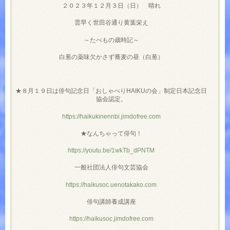
２０２３年１２月３日（日） 晴れ
雲早く世田谷通り黄葉栄え
～たべもの歳時記～
白葱の薬味欠かさず蕎麦の昼（白葱）
★８月１９日は俳句記念日「おしゃべりHAIKUの会」制定日本記念日
協会認定。
https://haikukinennbi.jimdofree.com
★なんちゃって俳句！
https://youtu.be/1wkTb_dPNTM
一般社団法人俳句文芸協会
https://haikusoc.uenotakako.com
俳句講師養成講座
https://haikusoc.jimdofree.com