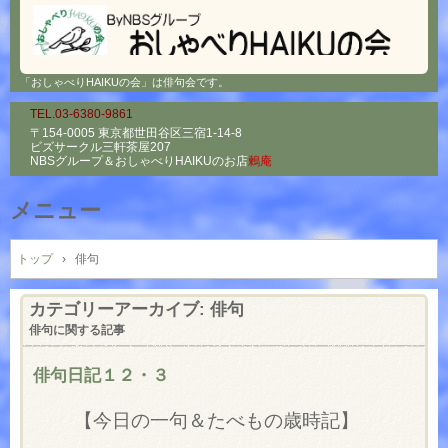
「おしゃべりHAIKUの会」は俳句会です。
TEL.03-6380-9861
〒154-0005 東京都世田谷区三宿1-14-8
ビズサークル三軒茶屋207
NBSグループ＆
おしゃべりHAIKUのお店
鶫庵
メニュー
コ
ン
トップ
›
俳句
テ
ン
カテゴリーアーカイブ:
俳句
ツ
俳句に関する記事
へ
ス
俳句日記１２・３
キ
ッ
【今日の一句＆たべもの歳時記】
プ