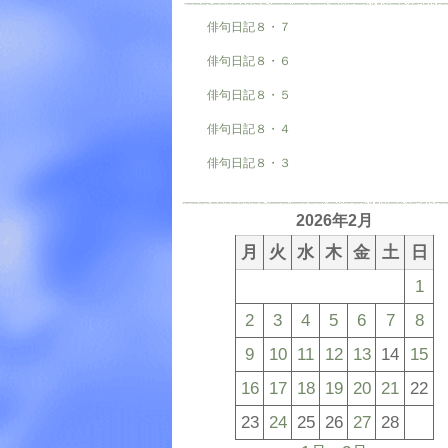
俳句日記８・７
俳句日記８・６
俳句日記８・５
俳句日記８・４
俳句日記８・３
2026年2月
月
火
水
木
金
土
日
1
2
3
4
5
6
7
8
9
10
11
12
13
14
15
16
17
18
19
20
21
22
23
24
25
26
27
28