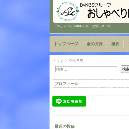
「おしゃべりHAIKUの会」は俳句会です。
トップページ
会の方針
概要
トップ
›
俳句日記
プロフィール
最近の投稿