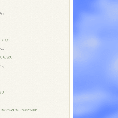
布）
Zu7LQ8
ーム
K2UAgWA
から
u8U
グ
96%E3%83%AD%E3%82%B0/