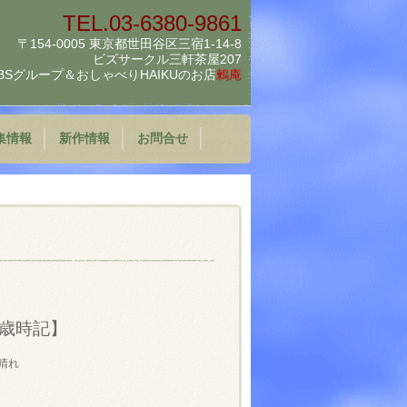
TEL.03-6380-9861
〒154-0005 東京都世田谷区三宿1-14-8
ビズサークル三軒茶屋207
BSグループ＆
おしゃべりHAIKUのお店
鶫庵
集情報
新作情報
お問合せ
歳時記】
晴れ