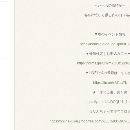
～たべもの歳時記～
若布汁忙しく啜る宵の口（若
▼春のイベント情報
https://forms.gle/oeFppDpn6iC
▼俳句検定｜お申込みフォ
https://forms.gle/DWmYDUzUjc
▼LINE公式の登録はこちら
https://lin.ee/xACsx7k
★「俳句己書」第５弾
https://youtu.be/OCQUl1_1
☆なんちゃって俳句ブロ
https://onlinekukai.jimdofree.com/%E3%83%