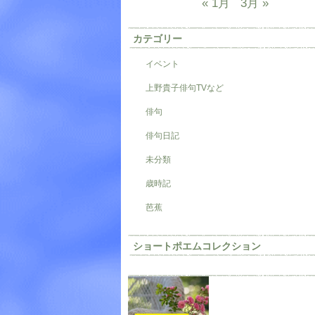
« 1月
3月 »
カテゴリー
イベント
上野貴子俳句TVなど
俳句
俳句日記
未分類
歳時記
芭蕉
ショートポエムコレクション