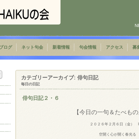
N
ブログ
ネット句会
新着情報
句会情報
アクセス
募
カテゴリーアーカイブ:
俳句日記
毎日の日記
俳句日記２・６
【今日の一句＆たべもの
２０２６年２月６日（金） 
空開く心が開く春光る