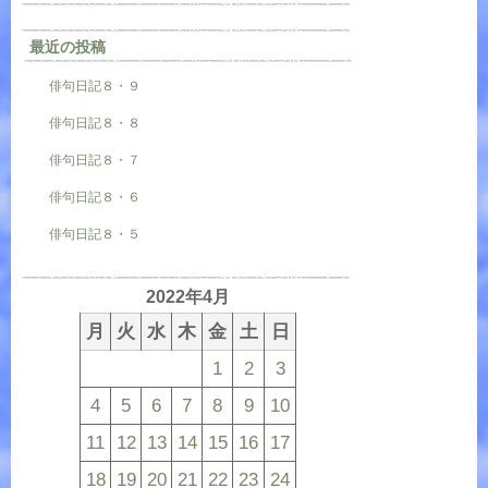
最近の投稿
俳句日記８・９
俳句日記８・８
俳句日記８・７
俳句日記８・６
俳句日記８・５
2022年4月
月
火
水
木
金
土
日
1
2
3
4
5
6
7
8
9
10
11
12
13
14
15
16
17
18
19
20
21
22
23
24