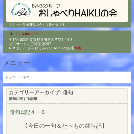
「おしゃべりHAIKUの会」は俳句会です。
TEL.03-6380-9861
〒154-0005 東京都世田谷区三宿1-14-8
ビズサークル三軒茶屋207
NBSグループ＆
おしゃべりHAIKUのお店
鶫庵
メニュー
コ
ン
トップ
›
俳句
テ
ン
カテゴリーアーカイブ:
俳句
ツ
俳句に関する記事
へ
ス
俳句日記４・６
キ
ッ
【今日の一句＆たべもの歳時記】
プ