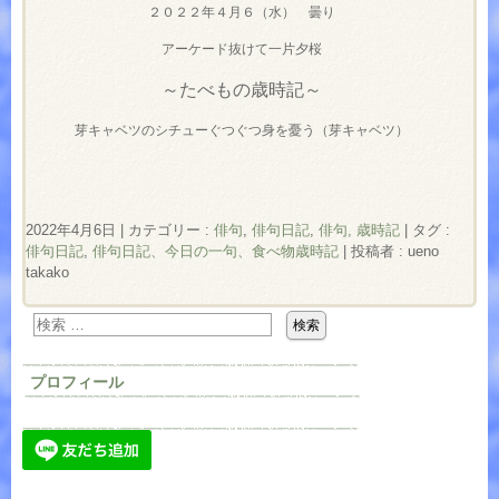
２０２２年４月６（水） 曇り
アーケード抜けて一片夕桜
～たべもの歳時記～
芽キャベツのシチューぐつぐつ身を憂う（芽キャベツ）
2022年4月6日
|
カテゴリー :
俳句
,
俳句日記
,
俳句, 歳時記
|
タグ :
俳句日記
,
俳句日記、今日の一句、食べ物歳時記
|
投稿者 : ueno
takako
プロフィール