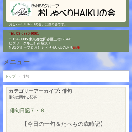
「おしゃべりHAIKUの会」は俳句会です。
TEL.03-6380-9861
〒154-0005 東京都世田谷区三宿1-14-8
ビズサークル三軒茶屋207
NBSグループ＆
おしゃべりHAIKUのお店
鶫庵
メニュー
コ
ン
トップ
›
俳句
テ
ン
カテゴリーアーカイブ:
俳句
ツ
俳句に関する記事
へ
ス
俳句日記７・８
キ
ッ
【今日の一句＆たべもの歳時記】
プ