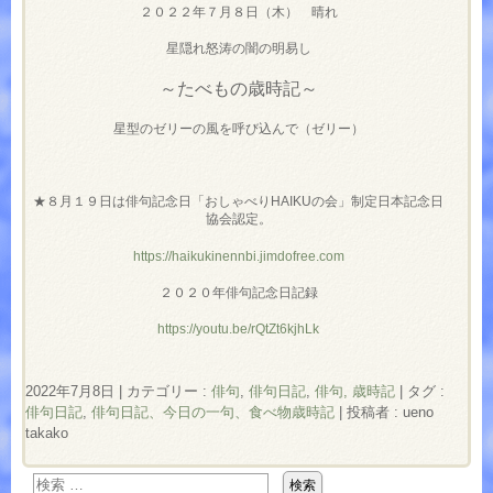
２０２２年７月８日（木） 晴れ
星隠れ怒涛の闇の明易し
～たべもの歳時記～
星型のゼリーの風を呼び込んで（ゼリー）
★８月１９日は俳句記念日「おしゃべりHAIKUの会」制定日本記念日
協会認定。
https://haikukinennbi.jimdofree.com
２０２０年俳句記念日記録
https://youtu.be/rQtZt6kjhLk
2022年7月8日
|
カテゴリー :
俳句
,
俳句日記
,
俳句, 歳時記
|
タグ :
俳句日記
,
俳句日記、今日の一句、食べ物歳時記
|
投稿者 : ueno
takako