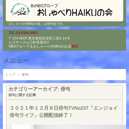
「おしゃべりHAIKUの会」は俳句会です。
TEL.03-6380-9861
〒154-0005 東京都世田谷区三宿1-14-8
ビズサークル三軒茶屋207
NBSグループ＆
おしゃべりHAIKUのお店
鶫庵
メニュー
コ
ン
トップ
›
俳句
テ
ン
カテゴリーアーカイブ:
俳句
ツ
俳句に関する記事
へ
ス
２０２１年１２月８日俳句TVNo237「エンジョイ
キ
俳句ライフ」公開配信終了！
ッ
プ