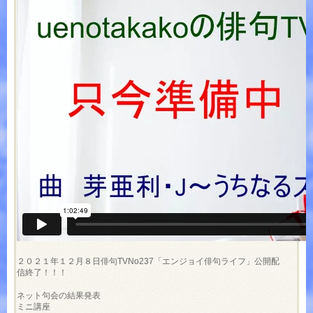
２０２１年１２月８日俳句TVNo237「エンジョイ俳句ライフ」公開配
信終了！！！
ネット句会の結果発表
ミニ講座