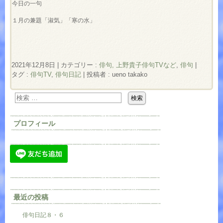
今日の一句
１月の兼題「淑気」「寒の水」
2021年12月8日
|
カテゴリー :
俳句, 上野貴子俳句TVなど
,
俳句
|
タグ :
俳句TV
,
俳句日記
|
投稿者 : ueno takako
プロフィール
最近の投稿
俳句日記８・６