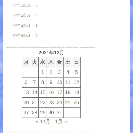
俳句日記８・５
俳句日記８・４
俳句日記８・３
俳句日記８・２
2021年12月
月
火
水
木
金
土
日
1
2
3
4
5
6
7
8
9
10
11
12
13
14
15
16
17
18
19
20
21
22
23
24
25
26
27
28
29
30
31
« 11月
1月 »