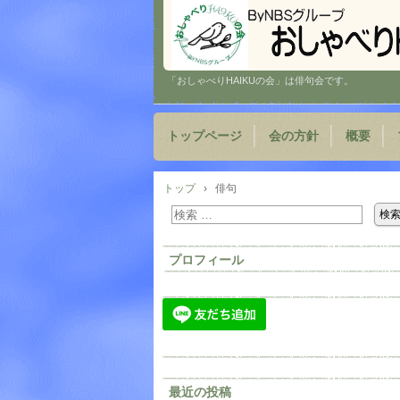
「おしゃべりHAIKUの会」は俳句会です。
トップページ
会の方針
概要
トップ
›
俳句
プロフィール
最近の投稿