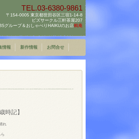
TEL.03-6380-9861
〒154-0005 東京都世田谷区三宿1-14-8
ビズサークル三軒茶屋207
BSグループ＆
おしゃべりHAIKUのお店
鶫庵
集情報
新作情報
お問合せ
歳時記】
晴れ
らら