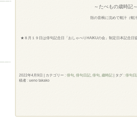
～たべもの歳時記
殻の音椀に沈めて蜆汁（蜆
★８月１９日は俳句記念日「おしゃべりHAIKUの会」制定日本記念日
2022年4月9日
|
カテゴリー :
俳句
,
俳句日記
,
俳句, 歳時記
|
タグ :
俳句日
稿者 : ueno takako