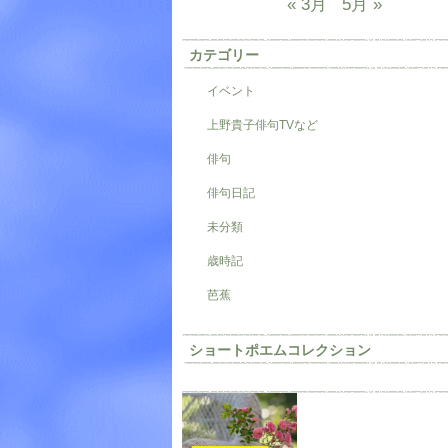
« 3月
5月 »
カテゴリー
イベント
上野貴子俳句TVなど
俳句
俳句日記
未分類
歳時記
芭蕉
ショートポエムコレクション