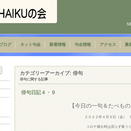
N
ブログ
ネット句会
新着情報
句会情報
アクセス
募
カテゴリーアーカイブ:
俳句
俳句に関する記事
俳句日記４・９
【今日の一句＆たべもの
２０２２年４月９日（金） 
コロナ禍を時は戻らず春う