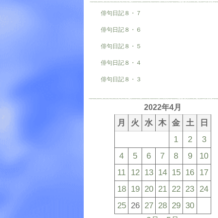
俳句日記８・７
俳句日記８・６
俳句日記８・５
俳句日記８・４
俳句日記８・３
2022年4月
月
火
水
木
金
土
日
1
2
3
4
5
6
7
8
9
10
11
12
13
14
15
16
17
18
19
20
21
22
23
24
25
26
27
28
29
30