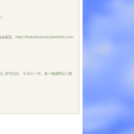
～
汁）
協会認定。
https://haikukinennbi.jimdofree.com
記
,
俳句日記、今日の一句、食べ物歳時記
|
投