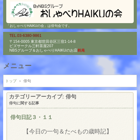
「おしゃべりHAIKUの会」は俳句会です。
TEL.03-6380-9861
〒154-0005 東京都世田谷区三宿1-14-8
ビズサークル三軒茶屋207
NBSグループ＆
おしゃべりHAIKUのお店
鶫庵
メニュー
コ
ン
トップ
›
俳句
テ
ン
カテゴリーアーカイブ:
俳句
ツ
俳句に関する記事
へ
ス
俳句日記３・１１
キ
ッ
【今日の一句＆たべもの歳時記】
プ