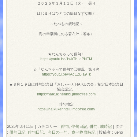
２０２５年３月１１日（火） 曇り
はじまりはひとつの節目なずな咲く
～たべもの歳時記～
海の幸潮風にのる若布汁（若布）
★なんちゃって俳句！
https://youtu.be/1wkTb_dPNTM
☆「なんちゃって俳句で己書風」第４弾
https://youtu.be/4AdEZBia9Tk
★８月１９日は俳句記念日「おしゃべりHAIKUの会」制定日本記念日
協会認定。
https://haikukinennbi.jimdofree.com
俳句検定
https://haikukenntei.jimdofree.com/
2025年3月11日
|
カテゴリー :
俳句
,
俳句日記
,
俳句, 歳時記
|
タグ
:
俳句日記
,
俳句日記、今日の一句、食べ物歳時記
|
投稿者 : ueno