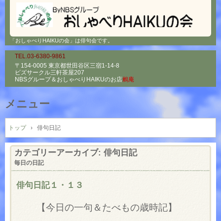
「おしゃべりHAIKUの会」は俳句会です。
TEL.03-6380-9861
〒154-0005 東京都世田谷区三宿1-14-8
ビズサークル三軒茶屋207
NBSグループ＆
おしゃべりHAIKUのお店
鶫庵
メニュー
コ
ン
トップ
›
俳句日記
テ
ン
カテゴリーアーカイブ:
俳句日記
ツ
毎日の日記
へ
ス
俳句日記１・１３
キ
ッ
【今日の一句＆たべもの歳時記】
プ