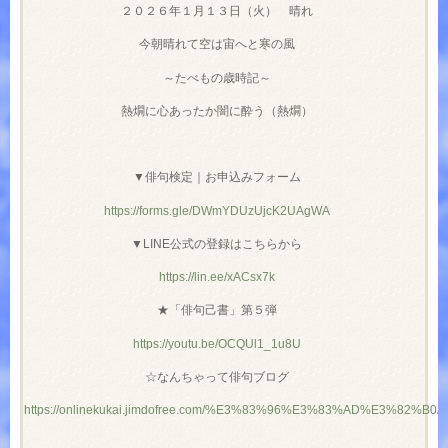
２０２６年１月１３日（火） 晴れ
今朝晴れて空は宙へと寒の風
～たべもの歳時記～
熱燗に心あったか闇に酔う（熱燗）
▼俳句検定｜お申込みフォーム
https://forms.gle/DWmYDUzUjcK2UAgWA
▼LINE公式の登録はこちらから
https://lin.ee/xACsx7k
★「俳句己書」第５弾
https://youtu.be/OCQUl1_1u8U
☆なんちゃって俳句ブログ
https://onlinekukai.jimdofree.com/%E3%83%96%E3%83%AD%E3%82%B0/