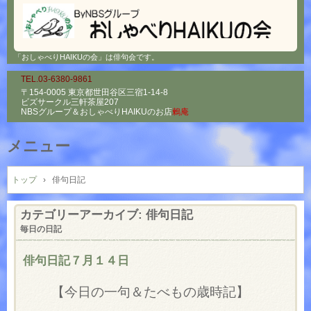
「おしゃべりHAIKUの会」は俳句会です。
TEL.03-6380-9861
〒154-0005 東京都世田谷区三宿1-14-8
ビズサークル三軒茶屋207
NBSグループ＆
おしゃべりHAIKUのお店
鶫庵
メニュー
コ
ン
トップ
›
俳句日記
テ
ン
カテゴリーアーカイブ:
俳句日記
ツ
毎日の日記
へ
ス
俳句日記７月１４日
キ
ッ
【今日の一句＆たべもの歳時記】
プ