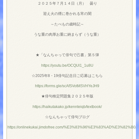
２０２５年７月１４日（月） 曇り
迎え火の煙に巻かれる宵の闇
～たべもの歳時記～
うな重の肉厚お重に納まらず（うな重）
★「なんちゃって俳句で己書」第５弾
https://youtu.be/OCQUl1_1u8U
☆2025年8・19俳句記念日ご応募はこちら
https://forms.gle/scAfSVotMSVHYeJH9
★俳句検定問題集２０２５年版
https://haikutakako.jp/kennteiqb/textbook/
☆なんちゃって俳句ブログ
https://onlinekukai.jimdofree.com/%E3%83%96%E3%83%AD%E3%82%B0/