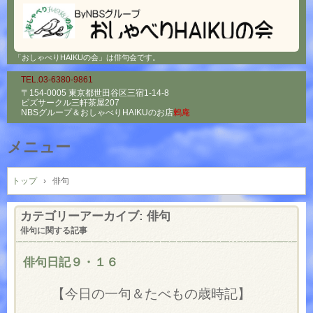
「おしゃべりHAIKUの会」は俳句会です。
TEL.03-6380-9861
〒154-0005 東京都世田谷区三宿1-14-8
ビズサークル三軒茶屋207
NBSグループ＆
おしゃべりHAIKUのお店
鶫庵
メニュー
コ
ン
トップ
›
俳句
テ
ン
カテゴリーアーカイブ:
俳句
ツ
俳句に関する記事
へ
ス
俳句日記９・１６
キ
ッ
【今日の一句＆たべもの歳時記】
プ