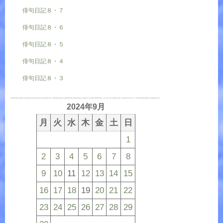
俳句日記８・７
俳句日記８・６
俳句日記８・５
俳句日記８・４
俳句日記８・３
2024年9月
月
火
水
木
金
土
日
1
2
3
4
5
6
7
8
9
10
11
12
13
14
15
16
17
18
19
20
21
22
23
24
25
26
27
28
29