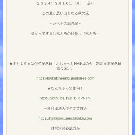
２０２４年９月１６日（月） 曇り
この夏が思い出となる秋の風
～たべもの歳時記～
尖がってすまし秋刀魚の皿長し（秋刀魚）
★８月１９日は俳句記念日「おしゃべりHAIKUの会」制定日本記念日
協会認定。
https://haikukinennbi.jimdofree.com
★なんちゃって俳句！
https://youtu.be/1wkTb_dPNTM
一般社団法人俳句文芸協会
https://haikusoc.uenotakako.com
俳句講師養成講座