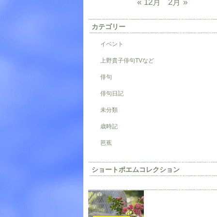
« 12月
2月 »
カテゴリー
イベント
上野貴子俳句TVなど
俳句
俳句日記
未分類
歳時記
芭蕉
ショートポエムコレクション