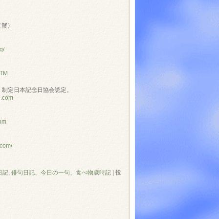
（蟹）
q/
NTM
」制定日本記念日協会認定。
e.com
com
.com/
日記
,
俳句日記、今日の一句、食べ物歳時記
|
投