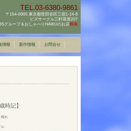
TEL.03-6380-9861
〒154-0005 東京都世田谷区三宿1-14-8
ビズサークル三軒茶屋207
BSグループ＆
おしゃべりHAIKUのお店
鶫庵
集情報
新作情報
お問合せ
歳時記】
 晴れ
ビル