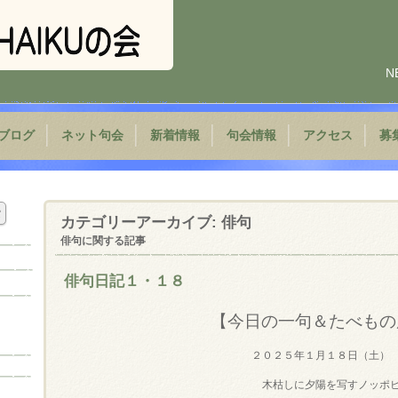
N
ブログ
ネット句会
新着情報
句会情報
アクセス
募
カテゴリーアーカイブ:
俳句
俳句に関する記事
俳句日記１・１８
【今日の一句＆たべもの
２０２５年１月１８日（土）
木枯しに夕陽を写すノッポ