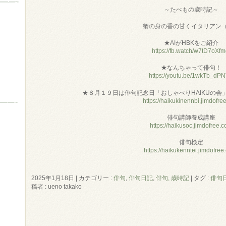
～たべもの歳時記～
蟹の身の香の甘くイタリアン
★AIがHBKをご紹介
https://fb.watch/w7tD7oXfm
★なんちゃって俳句！
https://youtu.be/1wkTb_dP
★８月１９日は俳句記念日「おしゃべりHAIKUの会
https://haikukinennbi.jimdofre
俳句講師養成講座
https://haikusoc.jimdofree.
俳句検定
https://haikukenntei.jimdofree
2025年1月18日
|
カテゴリー :
俳句
,
俳句日記
,
俳句, 歳時記
|
タグ :
俳句
稿者 : ueno takako