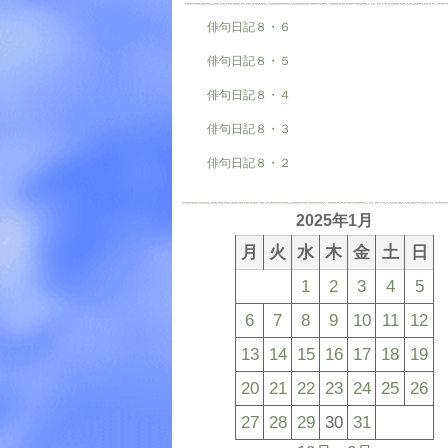
俳句日記８・６
俳句日記８・５
俳句日記８・４
俳句日記８・３
俳句日記８・２
2025年1月
月
火
水
木
金
土
日
1
2
3
4
5
6
7
8
9
10
11
12
13
14
15
16
17
18
19
20
21
22
23
24
25
26
27
28
29
30
31