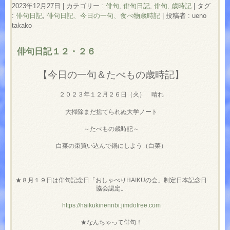
2023年12月27日
|
カテゴリー :
俳句
,
俳句日記
,
俳句, 歳時記
|
タグ
:
俳句日記
,
俳句日記、今日の一句、食べ物歳時記
|
投稿者 : ueno
takako
俳句日記１２・２６
【今日の一句＆たべもの歳時記】
２０２３年１２月２６日（火） 晴れ
大掃除まだ捨てられぬ大学ノート
～たべもの歳時記～
白菜の束買い込んで鍋にしよう（白菜）
★８月１９日は俳句記念日「おしゃべりHAIKUの会」制定日本記念日
協会認定。
https://haikukinennbi.jimdofree.com
★なんちゃって俳句！