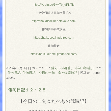
https://youtu.be/1wkTb_dPNTM
一般社団法人俳句文芸協会
https://haikusoc.uenotakako.com
俳句講師養成講座
https://haikusoc.jimdofree.com
俳句検定
https://haikukenntei.jimdofree.com/
2023年12月26日
|
カテゴリー :
俳句
,
俳句日記
,
俳句, 歳時記
|
タグ
:
俳句日記
,
俳句日記、今日の一句、食べ物歳時記
|
投稿者 : ueno
takako
俳句日記１２・２５
【今日の一句＆たべもの歳時記】
２０２３年１２月２５日（月） 晴れ