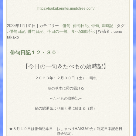
https://haikukenntei.jimdofree.com/
2023年12月31日
|
カテゴリー :
俳句
,
俳句日記
,
俳句, 歳時記
|
タグ
:
俳句日記
,
俳句日記、今日の一句、食べ物歳時記
|
投稿者 : ueno
takako
俳句日記１２・３０
【今日の一句＆たべもの歳時記】
２０２３年１２月３０日（土） 晴れ
暁の草木に霜の囁ける
～たべもの歳時記～
鍋の鱈湯気より白く湯に締まる（鱈）
★８月１９日は俳句記念日「おしゃべりHAIKUの会」制定日本記念日
協会認定。