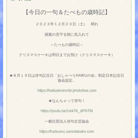
【今日の一句＆たべもの歳時記】
２０２３年１２月２３日（土） 晴れ
残菊の見守る朝に気入れて
～たべもの歳時記～
クリスマスケーキは明日までお預け（クリスマスケーキ）
★８月１９日は俳句記念日「おしゃべりHAIKUの会」制定日本記念日
協会認定。
https://haikukinennbi.jimdofree.com
★なんちゃって俳句！
https://youtu.be/1wkTb_dPNTM
一般社団法人俳句文芸協会
https://haikusoc.uenotakako.com