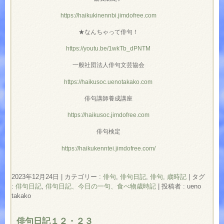
https://haikukinennbi.jimdofree.com
★なんちゃって俳句！
https://youtu.be/1wkTb_dPNTM
一般社団法人俳句文芸協会
https://haikusoc.uenotakako.com
俳句講師養成講座
https://haikusoc.jimdofree.com
俳句検定
https://haikukenntei.jimdofree.com/
2023年12月24日
|
カテゴリー :
俳句
,
俳句日記
,
俳句, 歳時記
|
タグ
:
俳句日記
,
俳句日記、今日の一句、食べ物歳時記
|
投稿者 : ueno
takako
俳句日記１２・２３