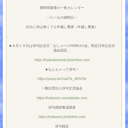
朝時雨最後の一枚カレンダー
～たべもの歳時記～
紅白に何は無くても年越し蕎麦（年越し蕎麦）
★８月１９日は俳句記念日「おしゃべりHAIKUの会」制定日本記念日
協会認定。
https://haikukinennbi.jimdofree.com
★なんちゃって俳句！
https://youtu.be/1wkTb_dPNTM
一般社団法人俳句文芸協会
https://haikusoc.uenotakako.com
俳句講師養成講座
https://haikusoc.jimdofree.com
俳句検定