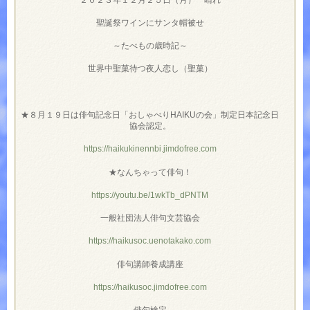
聖誕祭ワインにサンタ帽被せ
～たべもの歳時記～
世界中聖菓待つ夜人恋し（聖菓）
★８月１９日は俳句記念日「おしゃべりHAIKUの会」制定日本記念日
協会認定。
https://haikukinennbi.jimdofree.com
★なんちゃって俳句！
https://youtu.be/1wkTb_dPNTM
一般社団法人俳句文芸協会
https://haikusoc.uenotakako.com
俳句講師養成講座
https://haikusoc.jimdofree.com