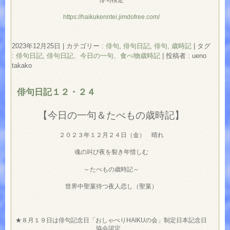
俳句検定
https://haikukenntei.jimdofree.com/
2023年12月25日
|
カテゴリー :
俳句
,
俳句日記
,
俳句, 歳時記
|
タグ
:
俳句日記
,
俳句日記、今日の一句、食べ物歳時記
|
投稿者 : ueno
takako
俳句日記１２・２４
【今日の一句＆たべもの歳時記】
２０２３年１２月２４日（金） 晴れ
魂の叫び夜を裂き年惜しむ
～たべもの歳時記～
世界中聖菓待つ夜人恋し（聖菓）
★８月１９日は俳句記念日「おしゃべりHAIKUの会」制定日本記念日
協会認定。