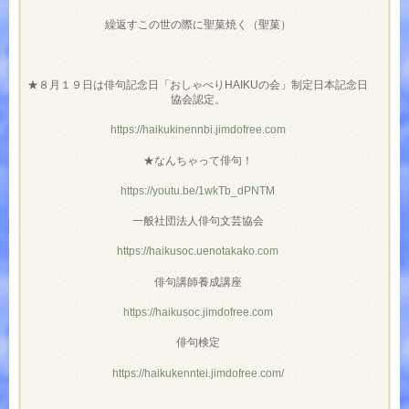
繰返すこの世の際に聖菓焼く（聖菓）
★８月１９日は俳句記念日「おしゃべりHAIKUの会」制定日本記念日
協会認定。
https://haikukinennbi.jimdofree.com
★なんちゃって俳句！
https://youtu.be/1wkTb_dPNTM
一般社団法人俳句文芸協会
https://haikusoc.uenotakako.com
俳句講師養成講座
https://haikusoc.jimdofree.com
俳句検定
https://haikukenntei.jimdofree.com/