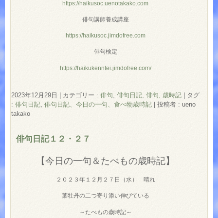
https://haikusoc.uenotakako.com
俳句講師養成講座
https://haikusoc.jimdofree.com
俳句検定
https://haikukenntei.jimdofree.com/
2023年12月29日
|
カテゴリー :
俳句
,
俳句日記
,
俳句, 歳時記
|
タグ
:
俳句日記
,
俳句日記、今日の一句、食べ物歳時記
|
投稿者 : ueno
takako
俳句日記１２・２７
【今日の一句＆たべもの歳時記】
２０２３年１２月２７日（水） 晴れ
葉牡丹の二つ寄り添い伸びている
～たべもの歳時記～