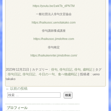
https://youtu.be/1wkTb_dPNTM
一般社団法人俳句文芸協会
https://haikusoc.uenotakako.com
俳句講師養成講座
https://haikusoc.jimdofree.com
俳句検定
https://haikukenntei.jimdofree.com/
2023年12月21日
|
カテゴリー :
俳句
,
俳句日記
,
俳句, 歳時記
|
タグ
:
俳句日記
,
俳句日記、今日の一句、食べ物歳時記
|
投稿者 : ueno
takako
←
以前の投稿
プロフィール