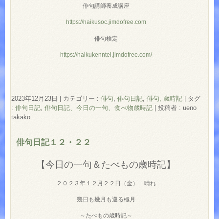
俳句講師養成講座
https://haikusoc.jimdofree.com
俳句検定
https://haikukenntei.jimdofree.com/
2023年12月23日
|
カテゴリー :
俳句
,
俳句日記
,
俳句, 歳時記
|
タグ
:
俳句日記
,
俳句日記、今日の一句、食べ物歳時記
|
投稿者 : ueno
takako
俳句日記１２・２２
【今日の一句＆たべもの歳時記】
２０２３年１２月２２日（金） 晴れ
幾日も幾月も巡る極月
～たべもの歳時記～