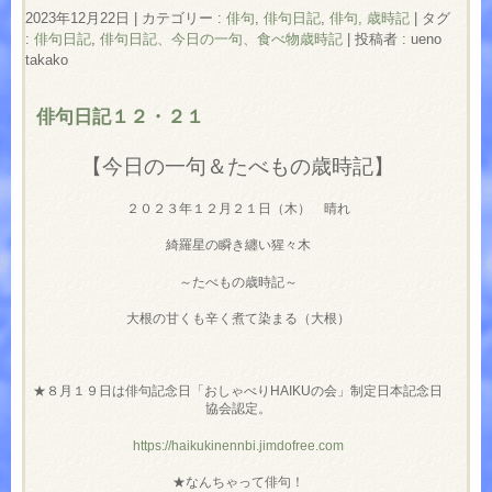
2023年12月22日
|
カテゴリー :
俳句
,
俳句日記
,
俳句, 歳時記
|
タグ
:
俳句日記
,
俳句日記、今日の一句、食べ物歳時記
|
投稿者 : ueno
takako
俳句日記１２・２１
【今日の一句＆たべもの歳時記】
２０２３年１２月２１日（木） 晴れ
綺羅星の瞬き纏い猩々木
～たべもの歳時記～
大根の甘くも辛く煮て染まる（大根）
★８月１９日は俳句記念日「おしゃべりHAIKUの会」制定日本記念日
協会認定。
https://haikukinennbi.jimdofree.com
★なんちゃって俳句！