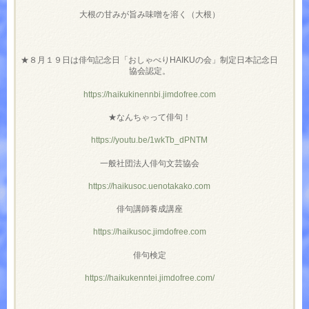
大根の甘みが旨み味噌を溶く（大根）
★８月１９日は俳句記念日「おしゃべりHAIKUの会」制定日本記念日
協会認定。
https://haikukinennbi.jimdofree.com
★なんちゃって俳句！
https://youtu.be/1wkTb_dPNTM
一般社団法人俳句文芸協会
https://haikusoc.uenotakako.com
俳句講師養成講座
https://haikusoc.jimdofree.com
俳句検定
https://haikukenntei.jimdofree.com/