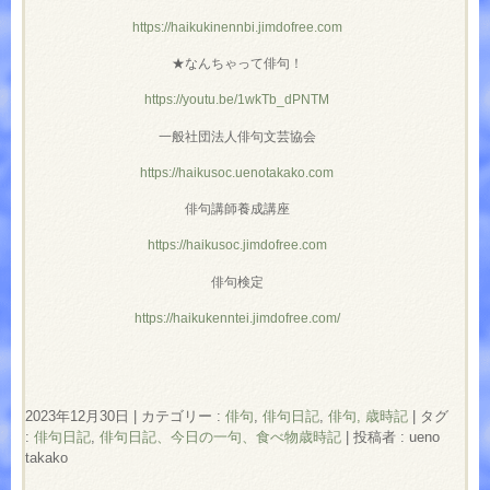
https://haikukinennbi.jimdofree.com
★なんちゃって俳句！
https://youtu.be/1wkTb_dPNTM
一般社団法人俳句文芸協会
https://haikusoc.uenotakako.com
俳句講師養成講座
https://haikusoc.jimdofree.com
俳句検定
https://haikukenntei.jimdofree.com/
2023年12月30日
|
カテゴリー :
俳句
,
俳句日記
,
俳句, 歳時記
|
タグ
:
俳句日記
,
俳句日記、今日の一句、食べ物歳時記
|
投稿者 : ueno
takako