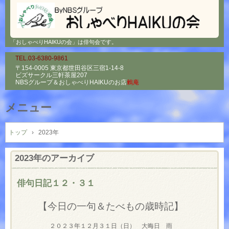
「おしゃべりHAIKUの会」は俳句会です。
TEL.03-6380-9861
〒154-0005 東京都世田谷区三宿1-14-8
ビズサークル三軒茶屋207
NBSグループ＆
おしゃべりHAIKUのお店
鶫庵
メニュー
コ
ン
トップ
›
2023年
テ
ン
2023
年のアーカイブ
ツ
へ
俳句日記１２・３１
ス
キ
【今日の一句＆たべもの歳時記】
ッ
プ
２０２３年１２月３１日（日） 大晦日 雨