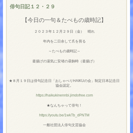
俳句日記１２・２９
【今日の一句＆たべもの歳時記】
２０２３年１２月２９日（金） 晴れ
年内を二日余して爪を剪る
～たべもの歳時記～
釜揚げの湯気に安堵の昼餉時（釜揚げ）
★８月１９日は俳句記念日「おしゃべりHAIKUの会」制定日本記念日
協会認定。
https://haikukinennbi.jimdofree.com
★なんちゃって俳句！
https://youtu.be/1wkTb_dPNTM
一般社団法人俳句文芸協会