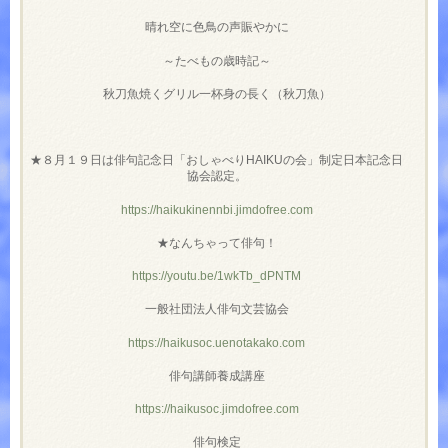
晴れ空に色鳥の声賑やかに
～たべもの歳時記～
秋刀魚焼くグリル一杯身の長く（秋刀魚）
★８月１９日は俳句記念日「おしゃべりHAIKUの会」制定日本記念日
協会認定。
https://haikukinennbi.jimdofree.com
★なんちゃって俳句！
https://youtu.be/1wkTb_dPNTM
一般社団法人俳句文芸協会
https://haikusoc.uenotakako.com
俳句講師養成講座
https://haikusoc.jimdofree.com
俳句検定