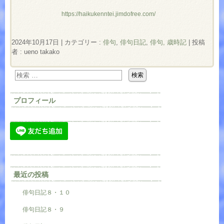
https://haikukenntei.jimdofree.com/
2024年10月17日
|
カテゴリー :
俳句
,
俳句日記
,
俳句, 歳時記
|
投稿
者 : ueno takako
プロフィール
最近の投稿
俳句日記８・１０
俳句日記８・９