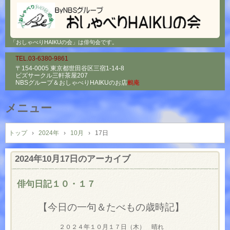
「おしゃべりHAIKUの会」は俳句会です。
TEL.03-6380-9861
〒154-0005 東京都世田谷区三宿1-14-8
ビズサークル三軒茶屋207
NBSグループ＆
おしゃべりHAIKUのお店
鶫庵
メニュー
コ
ン
トップ
›
2024年
›
10月
›
17日
テ
ン
2024年10月17日
のアーカイブ
ツ
へ
俳句日記１０・１７
ス
キ
【今日の一句＆たべもの歳時記】
ッ
プ
２０２４年１０月１７日（木） 晴れ