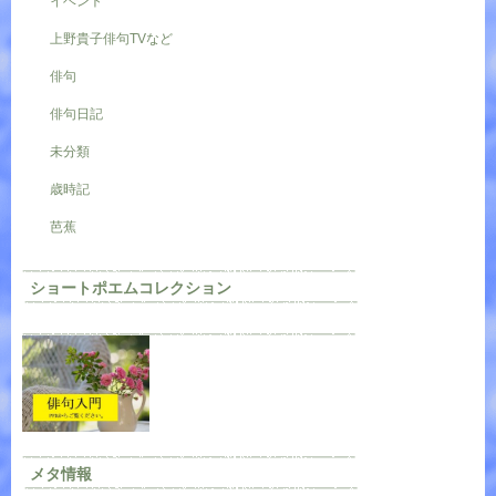
イベント
上野貴子俳句TVなど
俳句
俳句日記
未分類
歳時記
芭蕉
ショートポエムコレクション
メタ情報