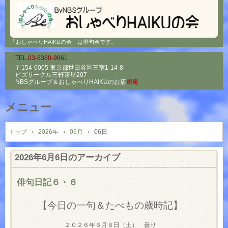
「おしゃべりHAIKUの会」は俳句会です。
TEL.03-6380-9861
〒154-0005 東京都世田谷区三宿1-14-8
ビズサークル三軒茶屋207
NBSグループ＆
おしゃべりHAIKUのお店
鶫庵
メニュー
コ
ン
トップ
›
2026年
›
06月
›
06日
テ
ン
2026年6月6日
のアーカイブ
ツ
へ
俳句日記６・６
ス
キ
【今日の一句＆たべもの歳時記】
ッ
プ
２０２６年６月６日（土） 曇り