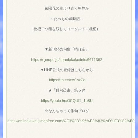
紫陽花の空より青く朝静か
～たべもの歳時記～
枇杷二つ種を残してヨーグルト（枇杷）
▼新刊発売句集「晴れ空」
https://r.goope.jp/uenotakako/info/6671362
▼LINE公式の登録はこちらから
https://lin.ee/xACsx7k
★「俳句己書」第５弾
https://youtu.be/OCQUl1_1u8U
☆なんちゃって俳句ブログ
https://onlinekukai.jimdofree.com/%E3%83%96%E3%83%AD%E3%82%B0/