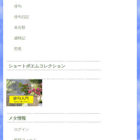
俳句
俳句日記
未分類
歳時記
芭蕉
ショートポエムコレクション
メタ情報
ログイン