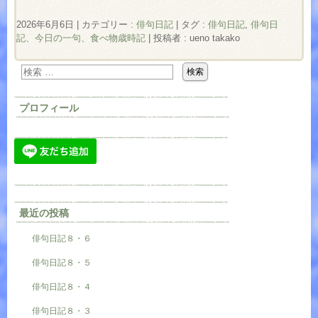
2026年6月6日
|
カテゴリー :
俳句日記
|
タグ :
俳句日記
,
俳句日
記、今日の一句、食べ物歳時記
|
投稿者 : ueno takako
プロフィール
最近の投稿
俳句日記８・６
俳句日記８・５
俳句日記８・４
俳句日記８・３