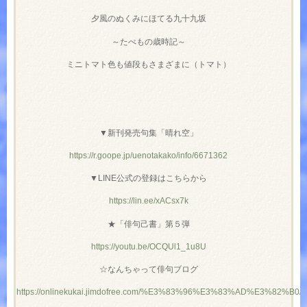
夕風のぬくみにほてる九十九坂
～たべもの歳時記～
ミニトマト色も値段もさまざまに（トマト）
▼新刊発売句集「晴れ空」
https://r.goope.jp/uenotakako/info/6671362
▼LINE公式の登録はこちらから
https://lin.ee/xACsx7k
★「俳句己書」第５弾
https://youtu.be/OCQUl1_1u8U
☆なんちゃって俳句ブログ
https://onlinekukai.jimdofree.com/%E3%83%96%E3%83%AD%E3%82%B0/