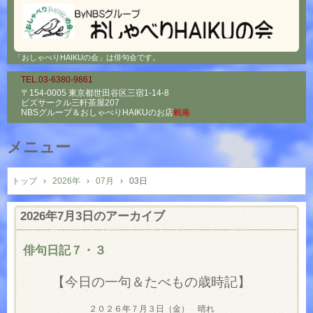
「おしゃべりHAIKUの会」は俳句会です。
TEL.03-6380-9861
〒154-0005 東京都世田谷区三宿1-14-8
ビズサークル三軒茶屋207
NBSグループ＆
おしゃべりHAIKUのお店
鶫庵
メニュー
コ
ン
トップ
›
2026年
›
07月
›
03日
テ
ン
2026年7月3日
のアーカイブ
ツ
へ
俳句日記７・３
ス
キ
【今日の一句＆たべもの歳時記】
ッ
プ
２０２６年７月３日（金） 晴れ