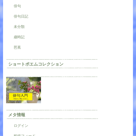
俳句
俳句日記
未分類
歳時記
芭蕉
ショートポエムコレクション
メタ情報
ログイン