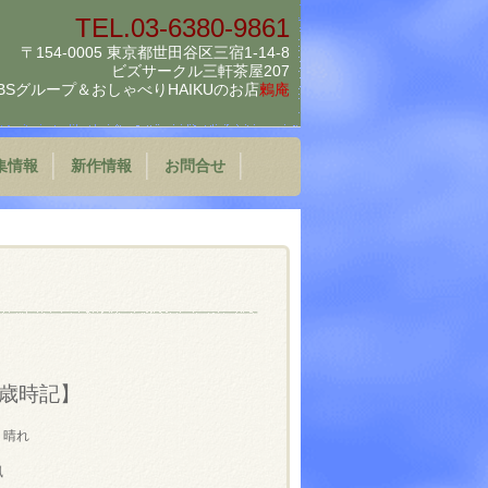
TEL.03-6380-9861
〒154-0005 東京都世田谷区三宿1-14-8
ビズサークル三軒茶屋207
BSグループ＆
おしゃべりHAIKUのお店
鶫庵
集情報
新作情報
お問合せ
歳時記】
 晴れ
風