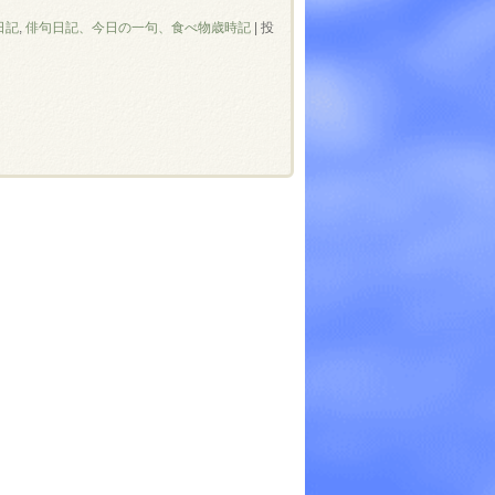
日記
,
俳句日記、今日の一句、食べ物歳時記
|
投