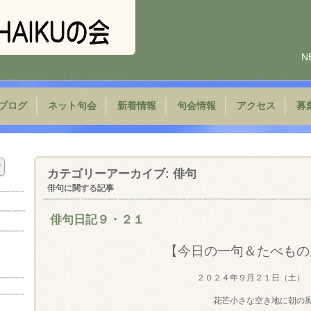
N
ブログ
ネット句会
新着情報
句会情報
アクセス
募
カテゴリーアーカイブ:
俳句
俳句に関する記事
俳句日記９・２１
【今日の一句＆たべもの
２０２４年９月２１日（土）
花芒小さな空き地に朝の