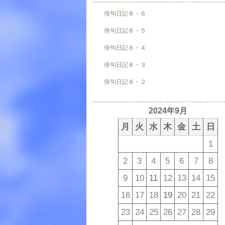
俳句日記８・６
俳句日記８・５
俳句日記８・４
俳句日記８・３
俳句日記８・２
2024年9月
月
火
水
木
金
土
日
1
2
3
4
5
6
7
8
9
10
11
12
13
14
15
16
17
18
19
20
21
22
23
24
25
26
27
28
29