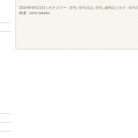
2024年9月21日
|
カテゴリー :
俳句
,
俳句日記
,
俳句, 歳時記
|
タグ :
俳句
稿者 : ueno takako