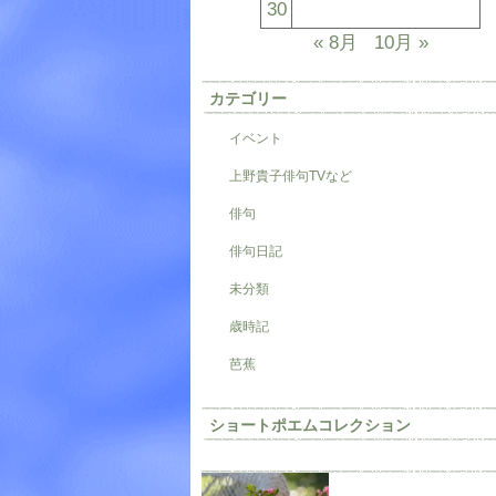
30
« 8月
10月 »
カテゴリー
イベント
上野貴子俳句TVなど
俳句
俳句日記
未分類
歳時記
芭蕉
ショートポエムコレクション