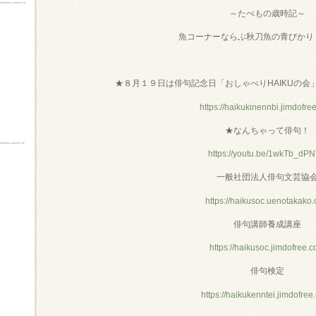
～たべもの歳時記～
魚コーナーならぶ秋刀魚の青びかり
★８月１９日は俳句記念日「おしゃべりHAIKUの会
https://haikukinennbi.jimdofre
★なんちゃって俳句！
https://youtu.be/1wkTb_dP
一般社団法人俳句文芸協
https://haikusoc.uenotakako
俳句講師養成講座
https://haikusoc.jimdofree.
俳句検定
https://haikukenntei.jimdofree