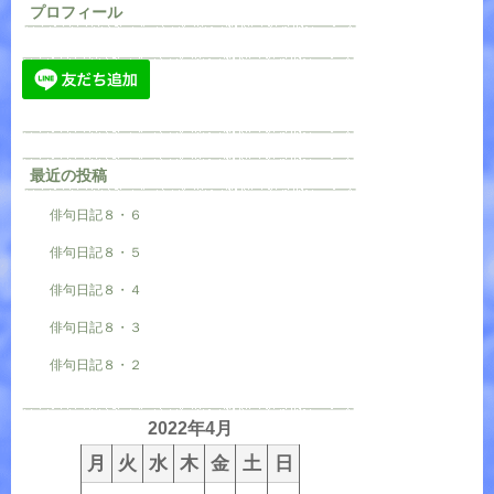
プロフィール
最近の投稿
俳句日記８・６
俳句日記８・５
俳句日記８・４
俳句日記８・３
俳句日記８・２
2022年4月
月
火
水
木
金
土
日