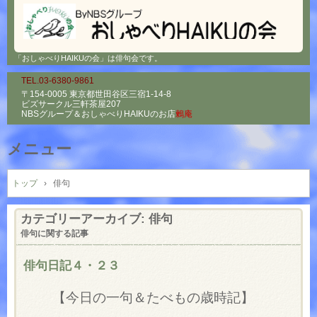
「おしゃべりHAIKUの会」は俳句会です。
TEL.03-6380-9861
〒154-0005 東京都世田谷区三宿1-14-8
ビズサークル三軒茶屋207
NBSグループ＆
おしゃべりHAIKUのお店
鶫庵
メニュー
コ
ン
トップ
›
俳句
テ
ン
カテゴリーアーカイブ:
俳句
ツ
俳句に関する記事
へ
ス
俳句日記４・２３
キ
ッ
【今日の一句＆たべもの歳時記】
プ