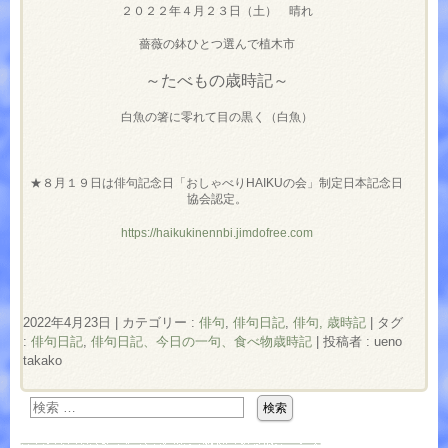
２０２２年４月２３日（土） 晴れ
薔薇の鉢ひとつ選んで植木市
～たべもの歳時記～
白魚の箸に零れて目の黒く（白魚）
★８月１９日は俳句記念日「おしゃべりHAIKUの会」制定日本記念日
協会認定。
https://haikukinennbi.jimdofree.com
2022年4月23日
|
カテゴリー :
俳句
,
俳句日記
,
俳句, 歳時記
|
タグ
:
俳句日記
,
俳句日記、今日の一句、食べ物歳時記
|
投稿者 : ueno
takako