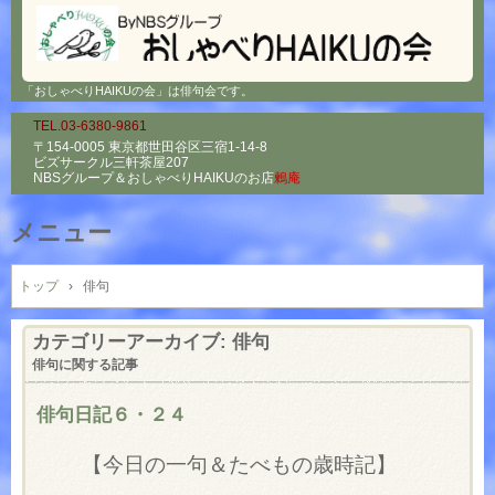
「おしゃべりHAIKUの会」は俳句会です。
TEL.03-6380-9861
〒154-0005 東京都世田谷区三宿1-14-8
ビズサークル三軒茶屋207
NBSグループ＆
おしゃべりHAIKUのお店
鶫庵
メニュー
コ
ン
トップ
›
俳句
テ
ン
カテゴリーアーカイブ:
俳句
ツ
俳句に関する記事
へ
ス
俳句日記６・２４
キ
ッ
【今日の一句＆たべもの歳時記】
プ