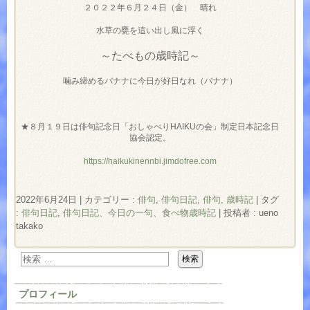
２０２２年６月２４日（金） 晴れ
水草の甕を這い出し風に浮く
～たべもの歳時記～
噛み締めるバナナに今日が好日なれ（バナナ）
★８月１９日は俳句記念日「おしゃべりHAIKUの会」制定日本記念日
協会認定。
https://haikukinennbi.jimdofree.com
2022年6月24日
|
カテゴリー :
俳句
,
俳句日記
,
俳句, 歳時記
|
タグ
:
俳句日記
,
俳句日記、今日の一句、食べ物歳時記
|
投稿者 : ueno
takako
プロフィール