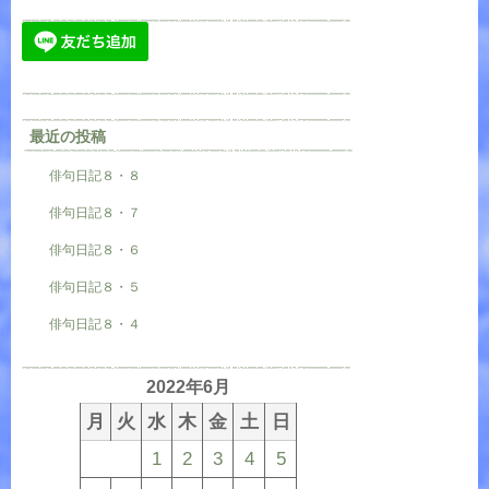
最近の投稿
俳句日記８・８
俳句日記８・７
俳句日記８・６
俳句日記８・５
俳句日記８・４
2022年6月
月
火
水
木
金
土
日
1
2
3
4
5