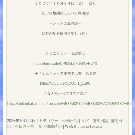
２０２５年１０月２４日（金） 曇り
四ツ目垣隅にほろりと秋海棠
～たべもの歳時記～
紅鮭の切身解凍宵早し（鮭）
☆ミニセミナー＆説明会
https://forms.gle/CP92tjLdFUGWyHgY9
★「なんちゃって俳句で己書」第５弾
https://youtu.be/OCQUl1_1u8U
☆なんちゃって俳句ブログ
https://onlinekukai.jimdofree.com/%E3%83%96%E3%83%AD%E3%82%B0/
2025年10月24日
|
カテゴリー :
俳句日記
|
タグ :
俳句日記
,
俳句日
記、今日の一句、食べ物歳時記
|
投稿者 : ueno takako