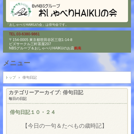
「おしゃべりHAIKUの会」は俳句会です。
TEL.03-6380-9861
〒154-0005 東京都世田谷区三宿1-14-8
ビズサークル三軒茶屋207
NBSグループ＆
おしゃべりHAIKUのお店
鶫庵
メニュー
コ
ン
トップ
›
俳句日記
テ
ン
カテゴリーアーカイブ:
俳句日記
ツ
毎日の日記
へ
ス
俳句日記１０・２４
キ
ッ
【今日の一句＆たべもの歳時記】
プ