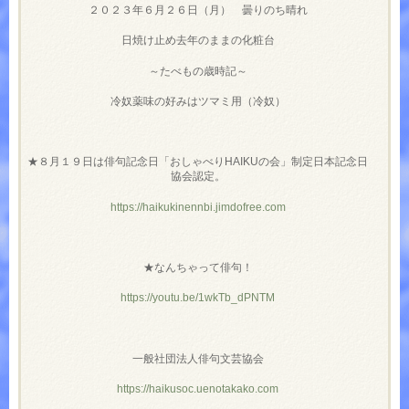
２０２３年６月２６日（月） 曇りのち晴れ
日焼け止め去年のままの化粧台
～たべもの歳時記～
冷奴薬味の好みはツマミ用（冷奴）
★８月１９日は俳句記念日「おしゃべり
HAIKU
の会」制定日本記念日
協会認定。
https://haikukinennbi.jimdofree.com
★なんちゃって俳句！
https://youtu.be/1wkTb_dPNTM
一般社団法人俳句文芸協会
https://haikusoc.uenotakako.com