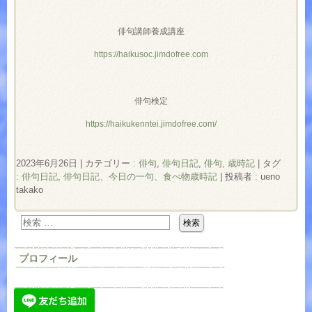
俳句講師養成講座
https://haikusoc.jimdofree.com
俳句検定
https://haikukenntei.jimdofree.com/
2023年6月26日
|
カテゴリー :
俳句
,
俳句日記
,
俳句, 歳時記
|
タグ
:
俳句日記
,
俳句日記、今日の一句、食べ物歳時記
|
投稿者 : ueno
takako
プロフィール