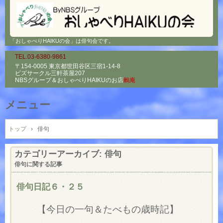
「おしゃべりHAIKUの会」は俳句会です。
TEL.03-6380-9861
〒154-0005 東京都世田谷区三宿1-14-8
ビズサークル三軒茶屋207
NBSグループ＆
おしゃべりHAIKUのお店
鶫庵
メニュー
コ
ン
トップ
›
俳句
テ
ン
カテゴリーアーカイブ:
俳句
ツ
俳句に関する記事
へ
ス
俳句日記６・２５
キ
ッ
【今日の一句＆たべもの歳時記】
プ