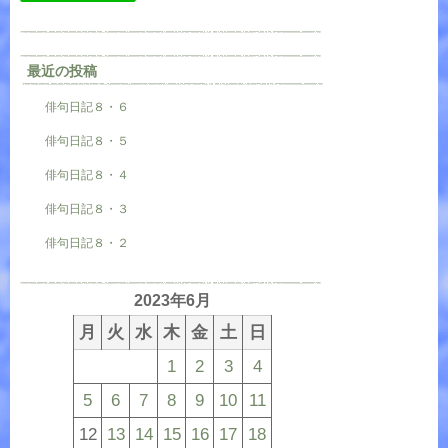
最近の投稿
俳句日記８・６
俳句日記８・５
俳句日記８・４
俳句日記８・３
俳句日記８・２
2023年6月
月
火
水
木
金
土
日
1
2
3
4
5
6
7
8
9
10
11
12
13
14
15
16
17
18