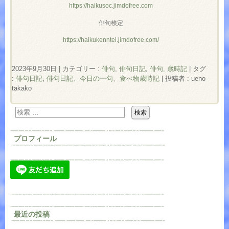
https://haikusoc.jimdofree.com
俳句検定
https://haikukenntei.jimdofree.com/
2023年9月30日
|
カテゴリー :
俳句
,
俳句日記
,
俳句, 歳時記
|
タグ
:
俳句日記
,
俳句日記、今日の一句、食べ物歳時記
|
投稿者 : ueno
takako
プロフィール
最近の投稿