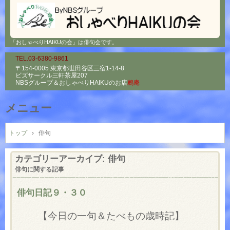
「おしゃべりHAIKUの会」は俳句会です。
TEL.03-6380-9861
〒154-0005 東京都世田谷区三宿1-14-8
ビズサークル三軒茶屋207
NBSグループ＆
おしゃべりHAIKUのお店
鶫庵
メニュー
コ
ン
トップ
›
俳句
テ
ン
カテゴリーアーカイブ:
俳句
ツ
俳句に関する記事
へ
ス
俳句日記９・３０
キ
ッ
【今日の一句＆たべもの歳時記】
プ