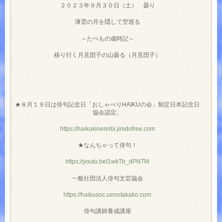
２０２３年９月３０日（土） 曇り
薄雲の月を隠して空巡る
～たべもの歳時記～
移り行く月見団子の山曇る（月見団子）
★８月１９日は俳句記念日「おしゃべりHAIKUの会」制定日本記念日
協会認定。
https://haikukinennbi.jimdofree.com
★なんちゃって俳句！
https://youtu.be/1wkTb_dPNTM
一般社団法人俳句文芸協会
https://haikusoc.uenotakako.com
俳句講師養成講座