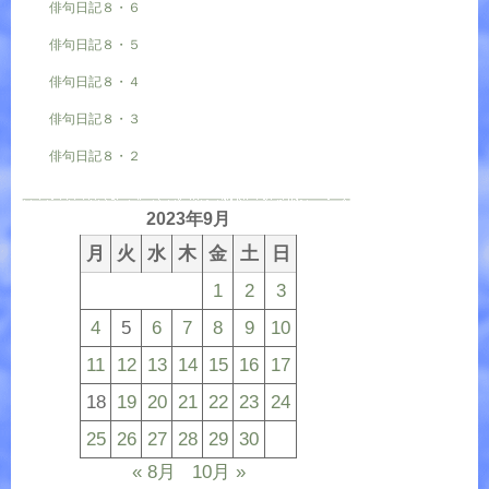
俳句日記８・６
俳句日記８・５
俳句日記８・４
俳句日記８・３
俳句日記８・２
2023年9月
月
火
水
木
金
土
日
1
2
3
4
5
6
7
8
9
10
11
12
13
14
15
16
17
18
19
20
21
22
23
24
25
26
27
28
29
30
« 8月
10月 »