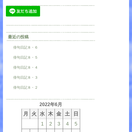
最近の投稿
俳句日記８・６
俳句日記８・５
俳句日記８・４
俳句日記８・３
俳句日記８・２
2022年6月
月
火
水
木
金
土
日
1
2
3
4
5