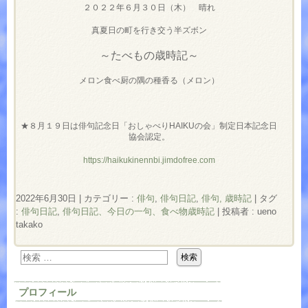
２０２２年６月３０日（木） 晴れ
真夏日の町を行き交う半ズボン
～たべもの歳時記～
メロン食べ厨の隅の種香る（メロン）
★８月１９日は俳句記念日「おしゃべりHAIKUの会」制定日本記念日
協会認定。
https://haikukinennbi.jimdofree.com
2022年6月30日
|
カテゴリー :
俳句
,
俳句日記
,
俳句, 歳時記
|
タグ
:
俳句日記
,
俳句日記、今日の一句、食べ物歳時記
|
投稿者 : ueno
takako
プロフィール