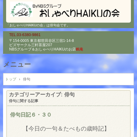
「おしゃべりHAIKUの会」は俳句会です。
TEL.03-6380-9861
〒154-0005 東京都世田谷区三宿1-14-8
ビズサークル三軒茶屋207
NBSグループ＆
おしゃべりHAIKUのお店
鶫庵
メニュー
コ
ン
トップ
›
俳句
テ
ン
カテゴリーアーカイブ:
俳句
ツ
俳句に関する記事
へ
ス
俳句日記６・３０
キ
ッ
【今日の一句＆たべもの歳時記】
プ