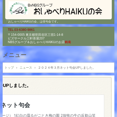
「おしゃべりHAIKUの会」は俳句会です。
TEL.03-6380-9861
〒154-0005 東京都世田谷区三宿1-14-8
ビズサークル三軒茶屋207
NBSグループ＆
おしゃべりHAIKUのお店
鶫庵
メニュー
コ
ン
トップ
›
ニュース
›
２０２４年３月ネット句会UPしました。
テ
ン
ツ
会UPしました。
へ
ス
キ
ッ
プ