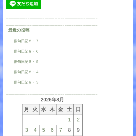
最近の投稿
俳句日記８・７
俳句日記８・６
俳句日記８・５
俳句日記８・４
俳句日記８・３
2026年8月
月
火
水
木
金
土
日
1
2
3
4
5
6
7
8
9