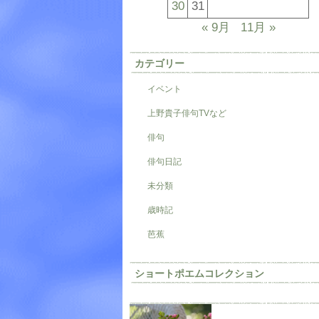
30
31
« 9月
11月 »
カテゴリー
イベント
上野貴子俳句TVなど
俳句
俳句日記
未分類
歳時記
芭蕉
ショートポエムコレクション