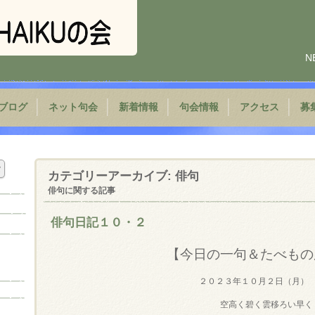
N
ブログ
ネット句会
新着情報
句会情報
アクセス
募
カテゴリーアーカイブ:
俳句
俳句に関する記事
俳句日記１０・２
【今日の一句＆たべもの
２０２３年１０月２日（月）
空高く碧く雲移ろい早く