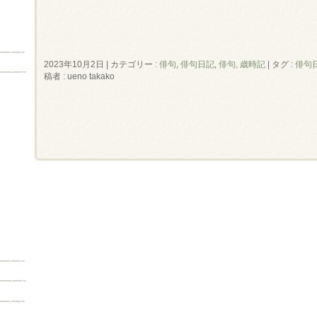
2023年10月2日
|
カテゴリー :
俳句
,
俳句日記
,
俳句, 歳時記
|
タグ :
俳句
稿者 : ueno takako