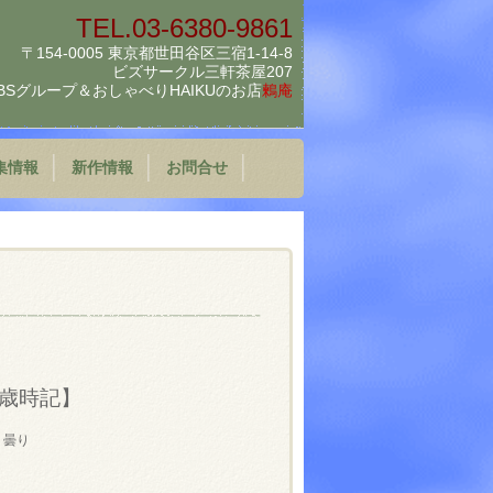
TEL.03-6380-9861
〒154-0005 東京都世田谷区三宿1-14-8
ビズサークル三軒茶屋207
BSグループ＆
おしゃべりHAIKUのお店
鶫庵
集情報
新作情報
お問合せ
歳時記】
 曇り