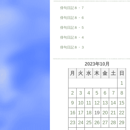
俳句日記８・７
俳句日記８・６
俳句日記８・５
俳句日記８・４
俳句日記８・３
2023年10月
月
火
水
木
金
土
日
1
2
3
4
5
6
7
8
9
10
11
12
13
14
15
16
17
18
19
20
21
22
23
24
25
26
27
28
29