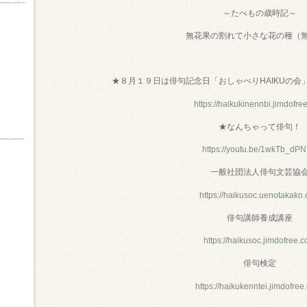
～たべもの歳時記～
無花果の割れて小さな花の種（
★８月１９日は俳句記念日「おしゃべりHAIKUの会
https://haikukinennbi.jimdofre
★なんちゃって俳句！
https://youtu.be/1wkTb_dP
一般社団法人俳句文芸協
https://haikusoc.uenotakako
俳句講師養成講座
https://haikusoc.jimdofree.
俳句検定
https://haikukenntei.jimdofree