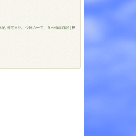
日記
,
俳句日記、今日の一句、食べ物歳時記
|
投