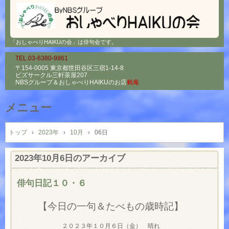
「おしゃべりHAIKUの会」は俳句会です。
TEL.03-6380-9861
〒154-0005 東京都世田谷区三宿1-14-8
ビズサークル三軒茶屋207
NBSグループ＆
おしゃべりHAIKUのお店
鶫庵
メニュー
コ
ン
トップ
›
2023年
›
10月
›
06日
テ
ン
2023年10月6日
のアーカイブ
ツ
へ
俳句日記１０・６
ス
キ
【今日の一句＆たべもの歳時記】
ッ
プ
２０２３年１０月６日（金） 晴れ