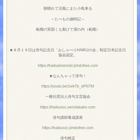
朝晴れて涼風にまた小鳥来る
～たべもの歳時記～
柘榴の実固くも裂けて塀の内（柘榴）
★８月１９日は俳句記念日「おしゃべりHAIKUの会」制定日本記念日
協会認定。
https://haikukinennbi.jimdofree.com
★なんちゃって俳句！
https://youtu.be/1wkTb_dPNTM
一般社団法人俳句文芸協会
https://haikusoc.uenotakako.com
俳句講師養成講座
https://haikusoc.jimdofree.com
俳句検定