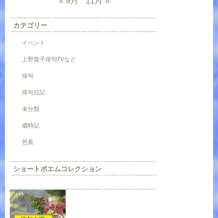
« 9月
11月 »
カテゴリー
イベント
上野貴子俳句TVなど
俳句
俳句日記
未分類
歳時記
芭蕉
ショートポエムコレクション