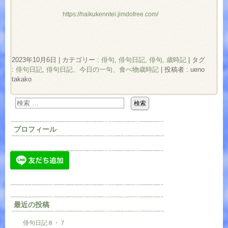
https://haikukenntei.jimdofree.com/
2023年10月6日
|
カテゴリー :
俳句
,
俳句日記
,
俳句, 歳時記
|
タグ
:
俳句日記
,
俳句日記、今日の一句、食べ物歳時記
|
投稿者 : ueno
takako
プロフィール
最近の投稿
俳句日記８・７