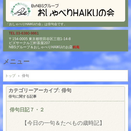
「おしゃべりHAIKUの会」は俳句会です。
TEL.03-6380-9861
〒154-0005 東京都世田谷区三宿1-14-8
ビズサークル三軒茶屋207
NBSグループ＆
おしゃべりHAIKUのお店
鶫庵
メニュー
コ
ン
トップ
›
俳句
テ
ン
カテゴリーアーカイブ:
俳句
ツ
俳句に関する記事
へ
ス
俳句日記７・２
キ
ッ
【今日の一句＆たべもの歳時記】
プ