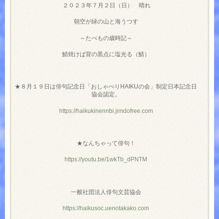
２０２３年７月２日（日） 晴れ
朝空が緑の山と海うつす
～たべもの歳時記～
鯖焼けば背の黒点に塩光る（鯖）
★８月１９日は俳句記念日「おしゃべり
HAIKU
の会」制定日本記念日
協会認定。
https://haikukinennbi.jimdofree.com
★なんちゃって俳句！
https://youtu.be/1wkTb_dPNTM
一般社団法人俳句文芸協会
https://haikusoc.uenotakako.com