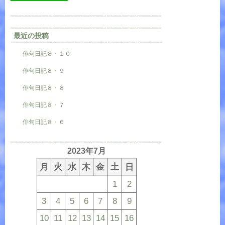
最近の投稿
俳句日記８・１０
俳句日記８・９
俳句日記８・８
俳句日記８・７
俳句日記８・６
2023年7月
月
火
水
木
金
土
日
1
2
3
4
5
6
7
8
9
10
11
12
13
14
15
16