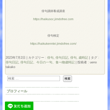
俳句講師養成講座
https://haikusoc.jimdofree.com
俳句検定
https://haikukenntei.jimdofree.com/
2023年7月2日
|
カテゴリー :
俳句
,
俳句日記
,
俳句, 歳時記
|
タグ :
俳句日記
,
俳句日記、今日の一句、食べ物歳時記
|
投稿者 : ueno
takako
プロフィール