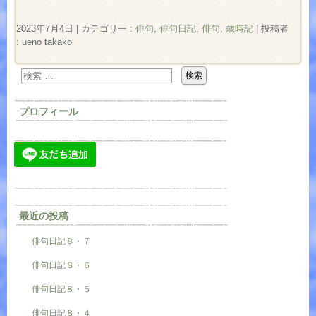
2023年7月4日
|
カテゴリー :
俳句
,
俳句日記
,
俳句, 歳時記
|
投稿者
: ueno takako
プロフィール
最近の投稿
俳句日記８・７
俳句日記８・６
俳句日記８・５
俳句日記８・４