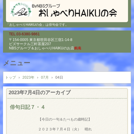
「おしゃべりHAIKUの会」は俳句会です。
TEL.03-6380-9861
〒154-0005 東京都世田谷区三宿1-14-8
ビズサークル三軒茶屋207
NBSグループ＆
おしゃべりHAIKUのお店
鶫庵
メニュー
コ
ン
トップ
›
2023年
›
07月
›
04日
テ
ン
2023年7月4日
のアーカイブ
ツ
へ
俳句日記７・４
ス
キ
【今日の一句＆たべもの歳時記】
ッ
プ
２０２３年７月４日（火） 晴れ