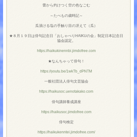
蕾から灼けつく空の色なごむ
～たべもの歳時記～
瓜漬ける塩の手触り目の冴えて（瓜）
★８月１９日は俳句記念日「おしゃべりHAIKUの会」制定日本記念日
協会認定。
https://haikukinennbi.jimdofree.com
★なんちゃって俳句！
https://youtu.be/1wkTb_dPNTM
一般社団法人俳句文芸協会
https://haikusoc.uenotakako.com
俳句講師養成講座
https://haikusoc.jimdofree.com
俳句検定
https://haikukenntei.jimdofree.com/