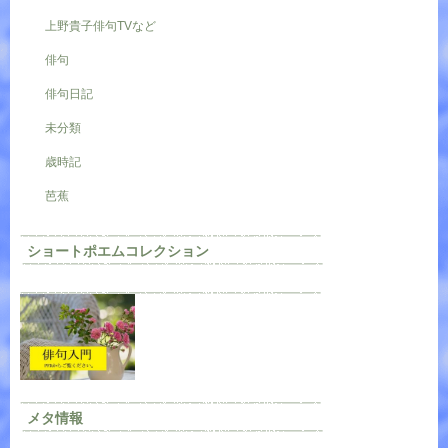
上野貴子俳句TVなど
俳句
俳句日記
未分類
歳時記
芭蕉
ショートポエムコレクション
メタ情報