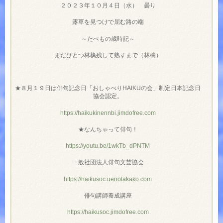
２０２３年１０月４日（水） 曇り
露草を見つけで屈む路の端
～たべもの歳時記～
まだひとつ林檎残して熟すまで（林檎）
★８月１９日は俳句記念日「おしゃべりHAIKUの会」制定日本記念日
協会認定。
https://haikukinennbi.jimdofree.com
★なんちゃって俳句！
https://youtu.be/1wkTb_dPNTM
一般社団法人俳句文芸協会
https://haikusoc.uenotakako.com
俳句講師養成講座
https://haikusoc.jimdofree.com