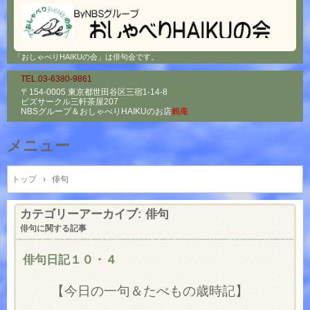
「おしゃべりHAIKUの会」は俳句会です。
TEL.03-6380-9861
〒154-0005 東京都世田谷区三宿1-14-8
ビズサークル三軒茶屋207
NBSグループ＆
おしゃべりHAIKUのお店
鶫庵
メニュー
コ
ン
トップ
›
俳句
テ
ン
カテゴリーアーカイブ:
俳句
ツ
俳句に関する記事
へ
ス
俳句日記１０・４
キ
ッ
【今日の一句＆たべもの歳時記】
プ