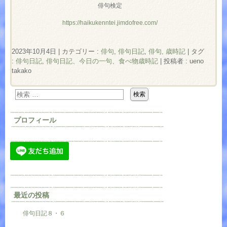
俳句検定
https://haikukenntei.jimdofree.com/
2023年10月4日
|
カテゴリー :
俳句
,
俳句日記
,
俳句, 歳時記
|
タグ
:
俳句日記
,
俳句日記、今日の一句、食べ物歳時記
|
投稿者 : ueno
takako
プロフィール
最近の投稿
俳句日記８・６