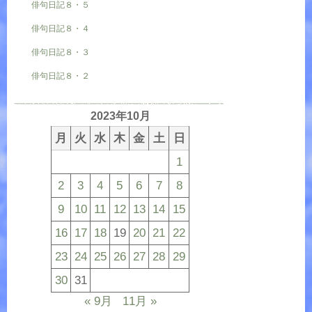
俳句日記８・５
俳句日記８・４
俳句日記８・３
俳句日記８・２
2023年10月
月
火
水
木
金
土
日
1
2
3
4
5
6
7
8
9
10
11
12
13
14
15
16
17
18
19
20
21
22
23
24
25
26
27
28
29
30
31
« 9月
11月 »